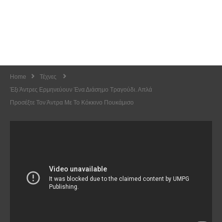
Home
Τέχνες
Έξι Άντρες Ερμηνεύουν Ένα Διάσημο Τραγούδι. Απλά
Προσέξτε Τον Άντρα Με Το Κόκκινο Πουκάμισο