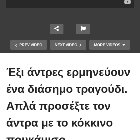
PREV VIDEO
NEXT VIDEO
MORE VIDEOS
Έξι άντρες ερμηνεύουν
ένα διάσημο τραγούδι.
Απλά προσέξτε τον
Τέτοιο ρολόι δεν έχετε ξαναδεί!
άντρα με το κόκκινο
(video)
πουκάμισο