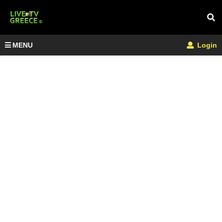
MENU
Login