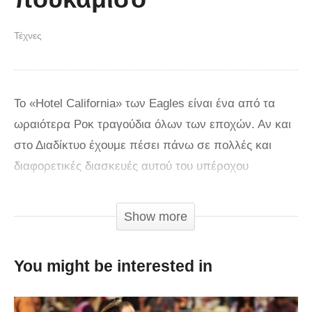
Τέχνες
Το «Hotel California» των Eagles είναι ένα από τα
ωραιότερα Ροκ τραγούδια όλων των εποχών. Αν και
στο Διαδίκτυο έχουμε πέσει πάνω σε πολλές και
διαφορετικές διασκευές αυτού του υπέροχου
τραγουδιού, καμία από όλες όσες έχουμε ακούσει δεν
μοιάζει με αυτή που θα ακούσετε στη συνέχεια.. Έξι
Show more
άντρες ερμηνεύουν ένα διάσημο τραγούδι. Απλά
προσέξτε τον άντρα με το κόκκινο πουκάμισο.
You might be interested in
Πρόκειται για ένα γκρουπ καλλιτεχνών από την
Κούβα που ονομάζεται «Vocal Sampling«. Η