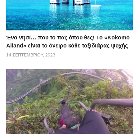
Ένα νησί… που το πας όπου θες! Το «Kokomo
Ailand» είναι το όνειρο κάθε ταξιδιάρας ψυχής
14 ΣΕΠΤΕΜΒΡΊΟΥ, 2023