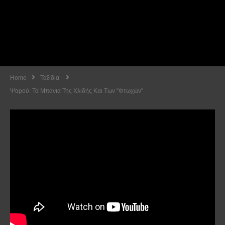
Home
Ταξίδια
Ψαρού: Τα Μπάνια Της Χλιδής Και Των "φτωχών"