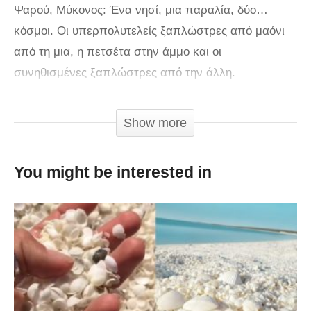
Ψαρού, Μύκονος: Ένα νησί, μια παραλία, δύο…
κόσμοι. Οι υπερπολυτελείς ξαπλώστρες από μαόνι
από τη μια, η πετσέτα στην άμμο και οι
συνηθισμένες ξαπλώστρες από την άλλη.
Εξεζητημένο σέρβις από τη μια, σελφ σέρβις από
την άλλη. 90 ευρώ οι δύο ξαπλώστρες και η ομπρέλα
Show more
από τη μια, 20 από την άλλη. 8 ευρώ ο φρέντο από
τη μια, 4 από την άλλη. Με μια φράση -όπως
You might be interested in
πιστοποιεί το βίντεο- τα μπάνια της χλιδής κι εκείνα
των φτωχών σε μια τόση δα σπιθαμή γης…
cnn.gr