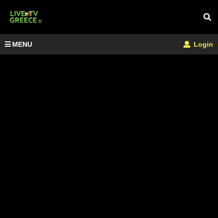
MENU
Login