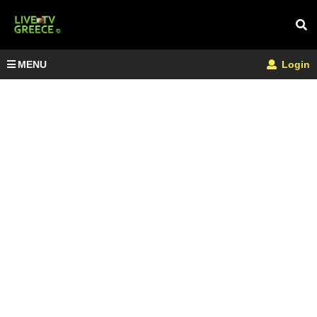
MENU
Login