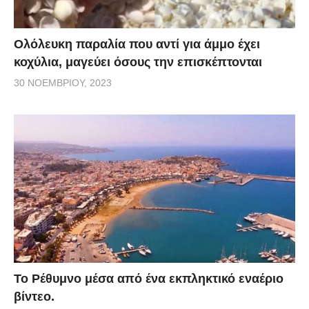
να περπατήσετε αρκετά. Σημειώστε ότι αυτά τα μέρη
τον Αύγουστο πλημμυρίζουν από κόσμο γι’αυτό θα
είναι λίγο δύσκολο να ευχαριστηθείτε τα νερά της
Ολόλευκη παραλία που αντί για άμμο έχει
κοχύλια, μαγεύει όσους την επισκέπτονται
συγκεκριμένης παραλίας. Αν όμως προγραμματίζετε
30 ΝΟΕΜΒΡΊΟΥ, 2023
ταξίδι μέσα στον Σεπτέμβρη, τότε θα ευχαριστηθείτε
μπάνιο, βουτιές και…ηρεμία.
Το Ρέθυμνο μέσα από ένα εκπληκτικό εναέριο
βίντεο.