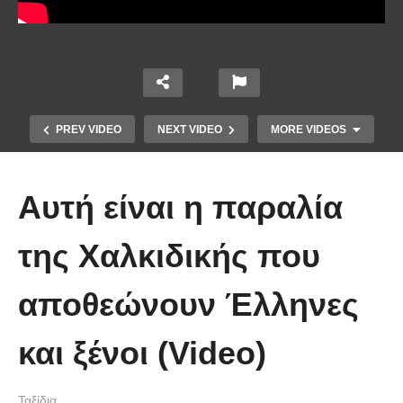
PREV VIDEO
NEXT VIDEO
MORE VIDEOS
Αυτή είναι η παραλία
της Χαλκιδικής που
αποθεώνουν Έλληνες
Φαλάσσαρνα: Όταν ο Θεός
σκέφτηκε να φτιάξει αντίγραφο του
και ξένοι (Video)
Παραδείσου στη γη
Ταξίδια