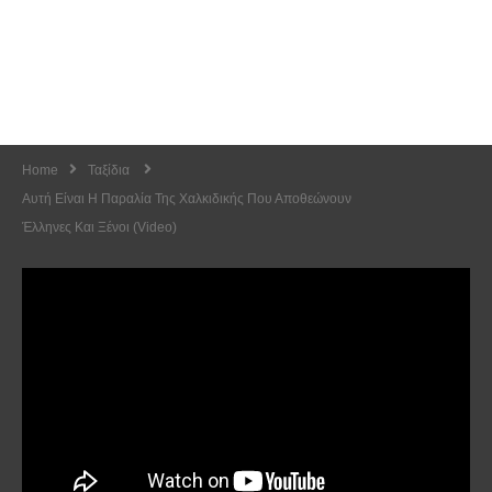
Home
Ταξίδια
Αυτή Είναι Η Παραλία Της Χαλκιδικής Που Αποθεώνουν
Έλληνες Και Ξένοι (Video)