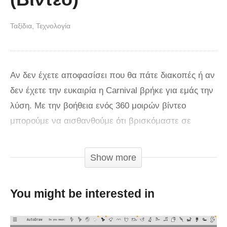
Ταξίδια
Τεχνολογία
Αν δεν έχετε αποφασίσει που θα πάτε διακοπές ή αν
δεν έχετε την ευκαιρία η Carnival βρήκε για εμάς την
λύση. Με την βοήθεια ενός 360 μοιρών βίντεο
μπορούμε να αισθανθούμε ότι βρισκόμαστε σε
διακοπές. Αρχικά οι διακοπές θα ξεκινήσουν σε ένα
έρημο νησί στο οποίο θα μπορέσετε να απολαύσετε
Show more
το ηλιοβασίλεμα και στην συνέχεια θα διασκεδάσετε
πάνω στο κρουαζιερόπλοιο. Πάμε να απολαύσουμε
You might be interested in
το εκπληκτικό βίντεο. (Μετακινήστε με το ποντίκι σας
την οθόνη)