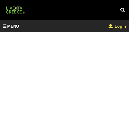
MENU
Login