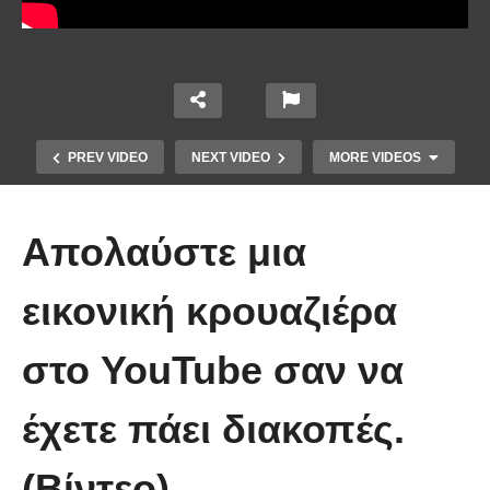
PREV VIDEO
NEXT VIDEO
MORE VIDEOS
Απολαύστε μια
εικονική κρουαζιέρα
στο YouTube σαν να
Πώς κατασκευάζεται ένα γιοτ
έχετε πάει διακοπές.
μήκους 50 μέτρων
(Βίντεο)