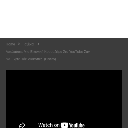
Home
Ταξίδια
Απολαύστε Μια Εικονική Κρουαζιέρα Στο YouTube Σαν
Να Έχετε Πάει Διακοπές. (Βίντεο)