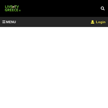
MENU
Login