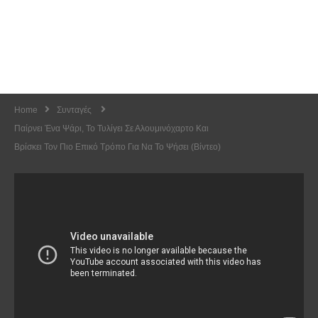
Home
Συνταγές
Παίρνει Ένα Ψάρι, Το Τυλίγει Σε Αλουμινόχαρτο Και
Βρίσκει Τον Πιο Επικό Τρόπο Για Να Το Ψήσει (Βίντεο)