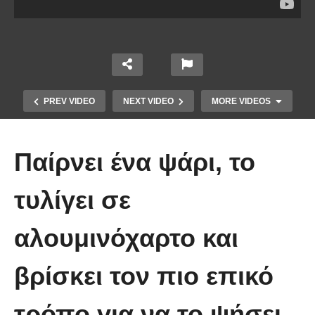
PREV VIDEO
NEXT VIDEO
MORE VIDEOS
Παίρνει ένα ψάρι, το
τυλίγει σε
αλουμινόχαρτο και
Υγιεινό γλυκό ψυγείου χωρίς
ζάχαρη, με σοκολάτα και 4 μόνο
βρίσκει τον πιο επικό
υλικά, έτοιμο σε λίγα λεπτά
τρόπο για να το ψήσει