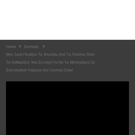
Home
Συνταγές
Μην Ξανά Πετάξετε Τις Φλούδες Από Τις Πατάτες Όταν
Τις Καθαρίζετε. Μια Συνταγή Για Να Τις Μετατρέψετε Σε
Ένα Αληθινά Υπέροχο Και Γευστικό Σνακ!