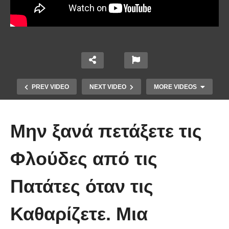
PREV VIDEO
NEXT VIDEO
MORE VIDEOS
Μην ξανά πετάξετε τις
Φλούδες από τις
Πατάτες όταν τις
Υγιεινό γλυκό ψυγείου χωρίς
ζάχαρη, με σοκολάτα και 4 μόνο
Καθαρίζετε. Μια
υλικά, έτοιμο σε λίγα λεπτά