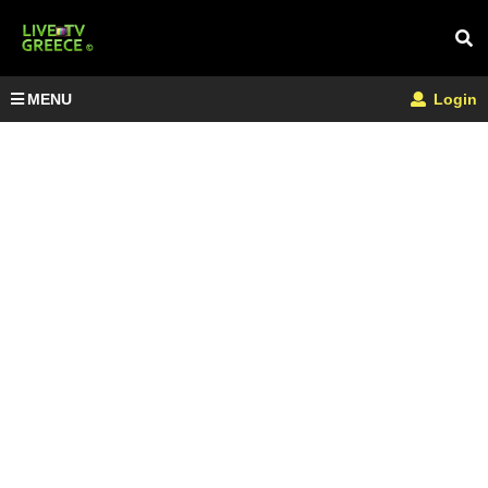
MENU
Login