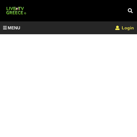
MENU
Login