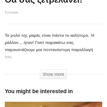
Συνταγές
To ρολό της μαμάς είναι πάντα το καλύτερο. Ή
μάλλον… ήταν! Γιατί παρακάτω σας
παρουσιάζουμε μια πεντανόστιμη παραλλαγή
του.
Θα χρειαστείτε:
Show more
-700 γραμμάρια μοσχαρίσιο κιμά
-Μισό φλιτζάνι ψιλοκομμένο κρεμμύδι
You might be interested in
-Μισό φλιτζάνι τριμμένο ψωμί
-4 αβγά
-2 σκελίδες σκόρδο