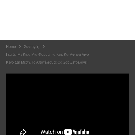
Home
Συνταγές
Γεμίζει Με Κιμά Μία Φόρμα Για Κέικ Και Αφήνει Λίγο
Κενό Στη Μέση. Το Αποτέλεσμα; Θα Σας Ξετρελάνει!