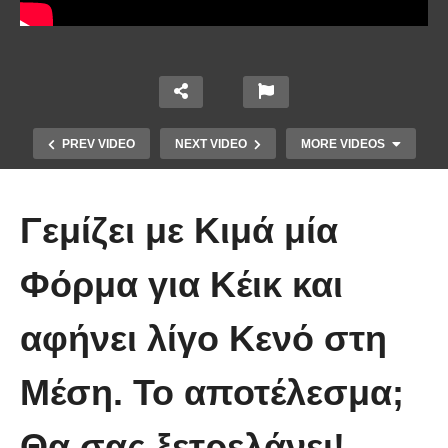
PREV VIDEO
NEXT VIDEO
MORE VIDEOS
Γεμίζει με Κιμά μία
Φόρμα για Κέικ και
αφήνει λίγο Κενό στη
Υγιεινό γλυκό ψυγείου χωρίς
ζάχαρη, με σοκολάτα και 4 μόνο
Μέση. Το αποτέλεσμα;
υλικά, έτοιμο σε λίγα λεπτά
Θα σας ξετρελάνει!