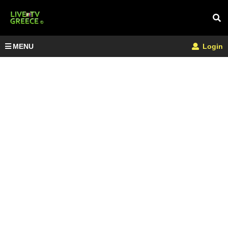
MENU
Login