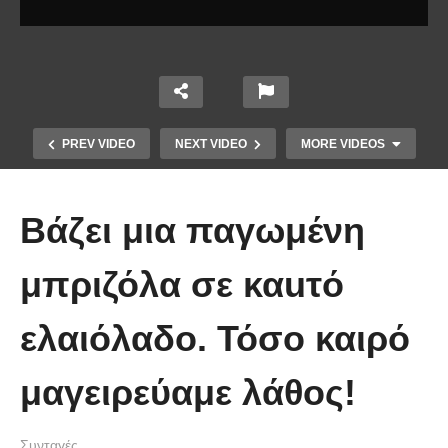
PREV VIDEO
NEXT VIDEO
MORE VIDEOS
Βάζει μια παγωμένη
μπριζόλα σε καuτό
ελαιόλαδο. Τόσο καιρό
Υγιεινό γλυκό ψυγείου χωρίς
ζάχαρη, με σοκολάτα και 4 μόνο
μαγειρεύαμε λάθος!
υλικά, έτοιμο σε λίγα λεπτά
Συνταγές