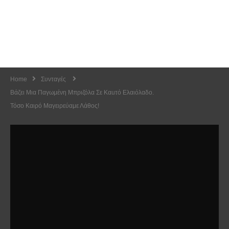
Home
Συνταγές
Βάζει Μια Παγωμένη Μπριζόλα Σε Καuτό Ελαιόλαδο.
Τόσο Καιρό Μαγειρεύαμε Λάθος!