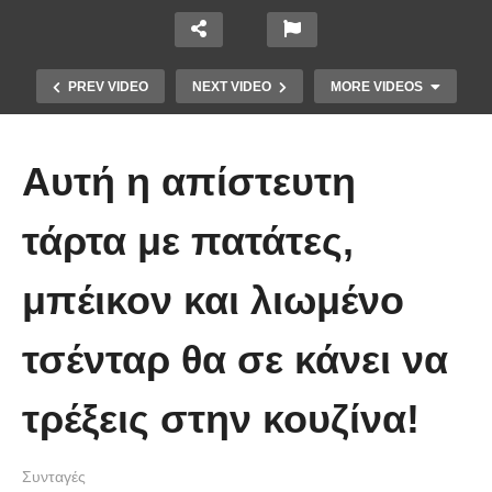
PREV VIDEO
NEXT VIDEO
MORE VIDEOS
Αυτή η απίστευτη
τάρτα με πατάτες,
μπέικον και λιωμένο
Υγιεινό γλυκό ψυγείου χωρίς
ζάχαρη, με σοκολάτα και 4 μόνο
τσένταρ θα σε κάνει να
υλικά, έτοιμο σε λίγα λεπτά
τρέξεις στην κουζίνα!
Συνταγές