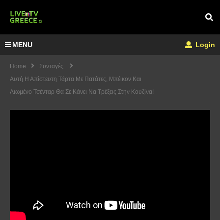
MENU
Login
Home
Συνταγές
Αυτή Η Απίστευτη Τάρτα Με Πατάτες, Μπέικον Και
Λιωμένο Τσένταρ Θα Σε Κάνει Να Τρέξεις Στην Κουζίνα!