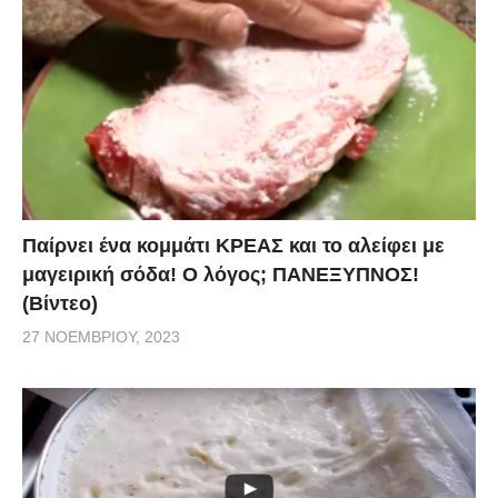
στους 170 βαθμούς για 2 ώρες περίπου.
tonwtiko.com
Παίρνει ένα κομμάτι ΚΡΕΑΣ και το αλείφει με
μαγειρική σόδα! Ο λόγος; ΠΑΝΕΞΥΠΝΟΣ!
(Βίντεο)
27 ΝΟΕΜΒΡΊΟΥ, 2023