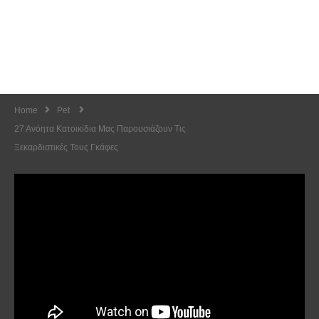
Home
Pet
27 Ανόητα Κατοικίδια Μας Παρουσιάζουν Τις
Ξεκαρδιστικές Τους Γκάφες