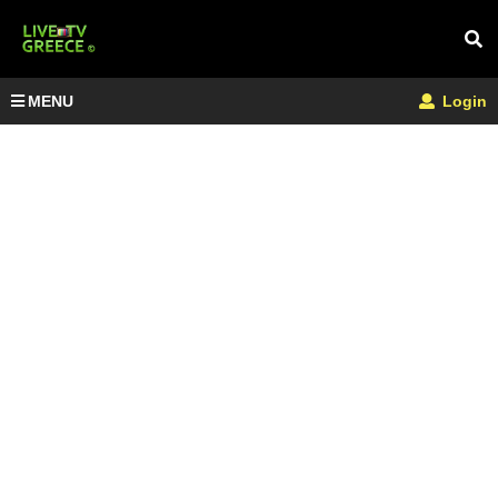
MENU
Login