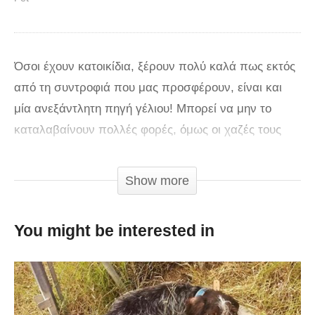
Όσοι έχουν κατοικίδια, ξέρουν πολύ καλά πως εκτός
από τη συντροφιά που μας προσφέρουν, είναι και
μία ανεξάντλητη πηγή γέλιου! Μπορεί να μην το
καταλαβαίνουν πολλές φορές, όμως οι χαζές τους
γκάφες μας τρελαίνουν και μας κάνουν να τα
αγαπάμε ακόμη περισσότερο. Το βίντεο που
Show more
ακολουθεί, μας παρουσιάζει 27 αξιολάτρευτα ανόητα
ζωάκια, που μας φτιάχνουν τη διάθεση με τα χαζά
You might be interested in
τους κατορθώματα! Δείτε το βίντεο, που δημιούργησε
η ομάδα του “
The Pet Collective
“.
via