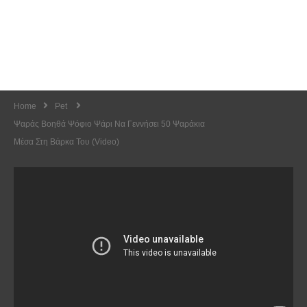
Home
Pet
Ψαράς Βοηθά Ψόφιο Ψάρι Να Γεννήσει 50 Ψαράκια
Μέσα Στη Βάρκα Του (video)