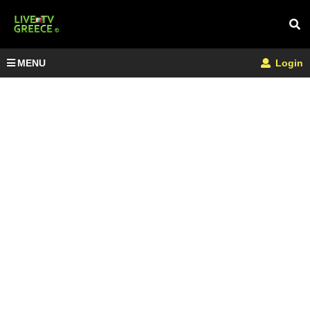
MENU
Login