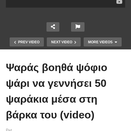
PREV VIDEO
NEXT VIDEO
MORE VIDEOS
Ψαράς βοηθά ψόφιο
ψάρι να γεννήσει 50
ψαράκια μέσα στη
Έπιασε το μεγαλύτερο πιράνχα
βάρκα του (video)
στον κόσμο!! (Video)
Pet