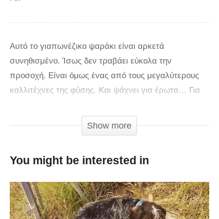
Αυτό το γιαπωνέζικο ψαράκι είναι αρκετά
συνηθισμένο. Ίσως δεν τραβάει εύκολα την
προσοχή. Είναι όμως ένας από τους μεγαλύτερους
καλλιτέχνες της φύσης. Και ψάχνει για έρωτα… Για
να τραβήξει την προσοχή μιας γυναίκας λοιπόν,
κάνει κάτι που ξεπερνά κάθε προσδοκία.
Show more
Σχηματίζει υπέροχα γεωμετρικά σχήματα για να
You might be interested in
προσελκύσει το ταίρι του. Τα θηλυκά ψάρια μάλιστα,
γεννούν τα αυγά τους στο κέντρο του κύκλου. Το
βίντεο του BBC EARTH είναι ίσως ένα από τα πιο
εντυπωσιακά που έχετε δει.