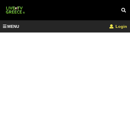
MENU
Login