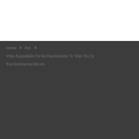
Home
Pet
Ψάρι Ζωγραφίζει Για Να Προσελκύσει Το Ταίρι Του Σε
Ένα Εκπληκτικό Βίντεο