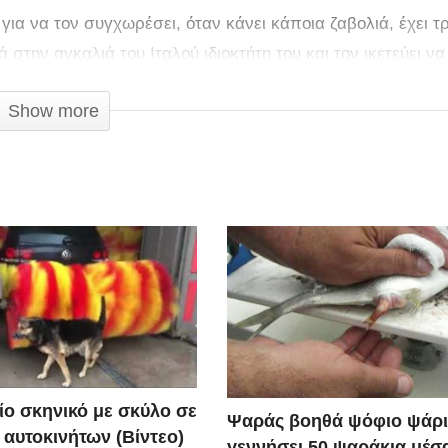
για να τον συγχωρέσει, όταν κάνει κάποια ζαβολιά, έχει τ
 στην αγκαλιά του Ιταλού ιδιοκτήτη του και τον ικετεύει να
Show more
ίο σκηνικό με σκύλο σε
Ψαράς βοηθά ψόφιο ψάρι
 αυτοκινήτων (Βίντεο)
γεννήσει 50 ψαράκια μέσ