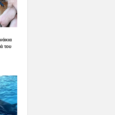
υνάκια
ιά του