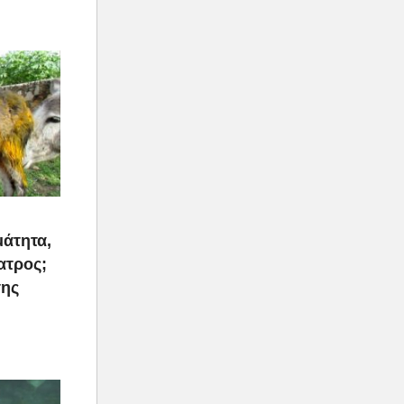
μάτητα,
ατρος;
της