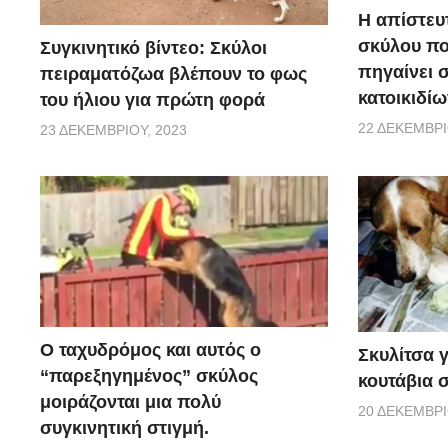
Η απίστευ
σκύλου π
Συγκινητικό βίντεο: Σκύλοι
πηγαίνει 
πειραματόζωα βλέπουν το φως
κατοικιδίω
του ήλιου για πρώτη φορά
22 ΔΕΚΕΜΒΡΊ
23 ΔΕΚΕΜΒΡΊΟΥ, 2023
Ο ταχυδρόμος και αυτός ο
Σκυλίτσα 
“παρεξηγημένος” σκύλος
κουτάβια σ
μοιράζονται μια πολύ
20 ΔΕΚΕΜΒΡΊ
συγκινητική στιγμή.