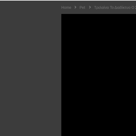
Home
Pet
Τρελαίνει Το Διαδίκτυο Ο