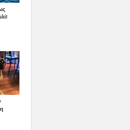
ως
λί!
ν
ρη