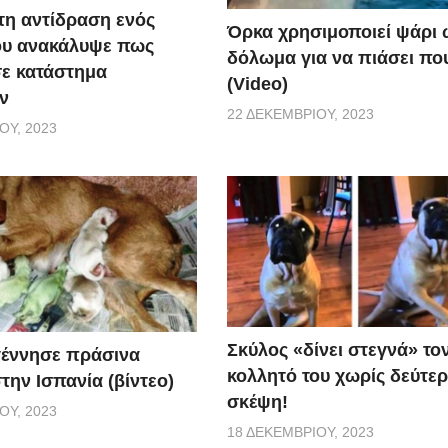
τη αντίδραση ενός
Όρκα χρησιμοποιεί ψάρι 
ου ανακάλυψε πως
δόλωμα για να πιάσει που
σε κατάστημα
(Video)
ν
22 ΔΕΚΕΜΒΡΊΟΥ, 2023
ΟΥ, 2023
Σκύλος «δίνει στεγνά» το
γέννησε πράσινα
κολλητό του χωρίς δεύτε
την Ισπανία (βίντεο)
σκέψη!
ΟΥ, 2023
18 ΔΕΚΕΜΒΡΊΟΥ, 2023