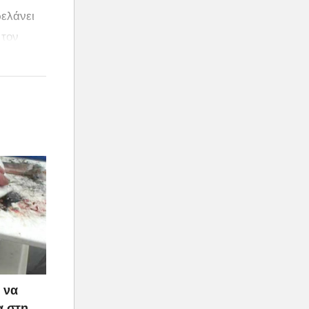
ρελάνει
 τον
 να
α στη