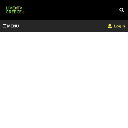
MENU
Login