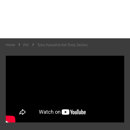
Home
Pet
Τρεις Άγνωστοι Και Ένας Σκύλος