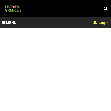
MENU
Login