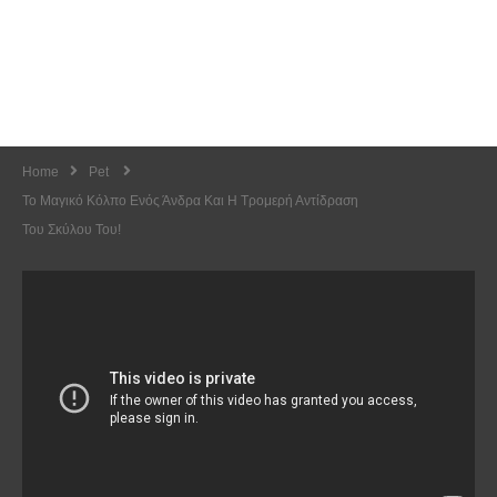
Home
Pet
Το Μαγικό Κόλπο Ενός Άνδρα Και Η Τρομερή Αντίδραση
Του Σκύλου Του!