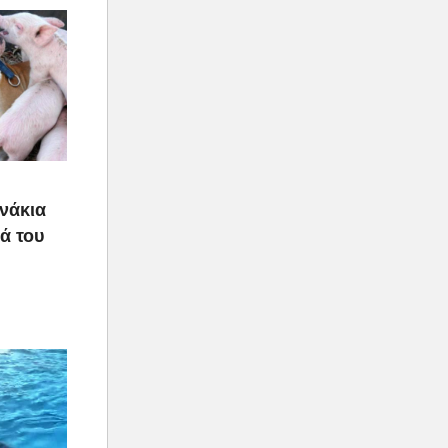
υνάκια
ιά του