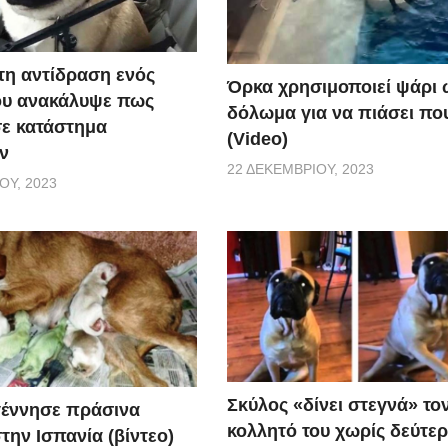
τη αντίδραση ενός
Όρκα χρησιμοποιεί ψάρι 
ου ανακάλυψε πως
δόλωμα για να πιάσει που
σε κατάστημα
(Video)
ν
22 ΔΕΚΕΜΒΡΊΟΥ, 2023
ΟΥ, 2023
Σκύλος «δίνει στεγνά» το
γέννησε πράσινα
κολλητό του χωρίς δεύτε
την Ισπανία (βίντεο)