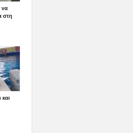
 να
α στη
 και