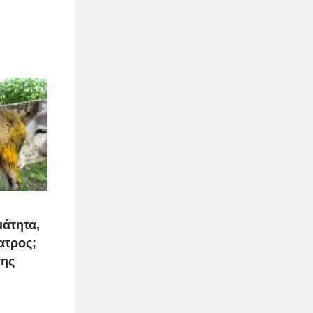
μάτητα,
ατρος;
της