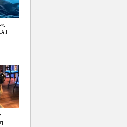
ως
λί!
ν
ρη