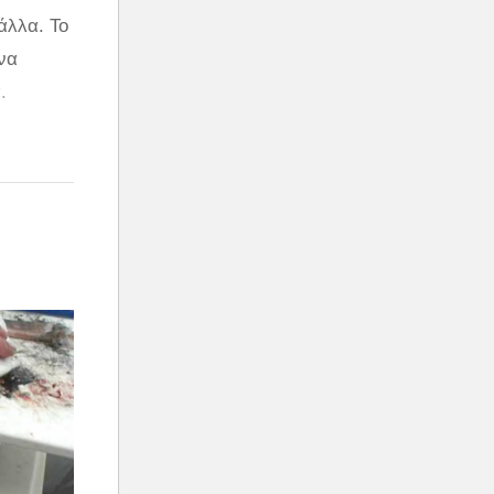
άλλα. Το
να
.