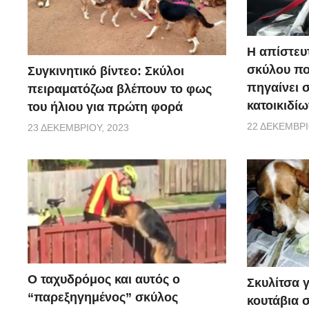
Η απίστευ
σκύλου π
Συγκινητικό βίντεο: Σκύλοι
πηγαίνει 
πειραματόζωα βλέπουν το φως
κατοικιδίω
του ήλιου για πρώτη φορά
22 ΔΕΚΕΜΒΡΊ
23 ΔΕΚΕΜΒΡΊΟΥ, 2023
Ο ταχυδρόμος και αυτός ο
Σκυλίτσα 
“παρεξηγημένος” σκύλος
κουτάβια σ