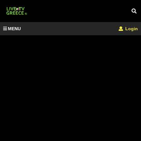
MENU
Login