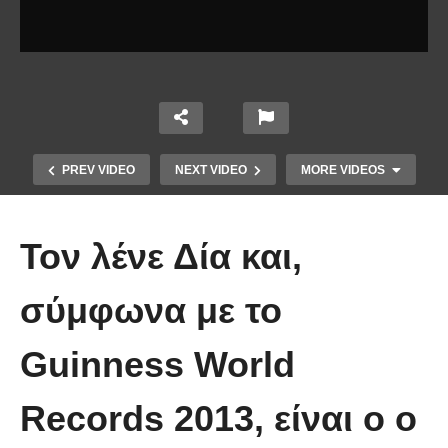
PREV VIDEO
NEXT VIDEO
MORE VIDEOS
Τον λένε Δία και,
σύμφωνα με το
Guinness World
Έπιασε το μεγαλύτερο πιράνχα
Records 2013, είναι ο ο
στον κόσμο!! (Video)