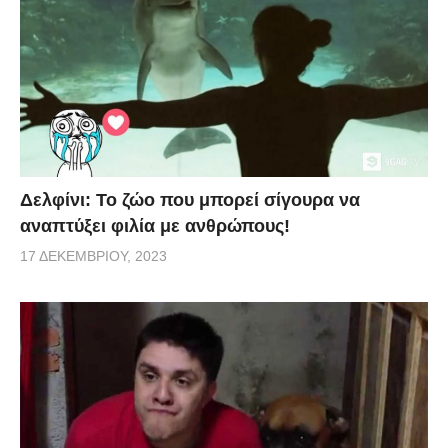
Δελφίνι: Το ζώο που μπορεί σίγουρα να
αναπτύξει φιλία με ανθρώπους!
17 ΔΕΚΕΜΒΡΊΟΥ, 2023