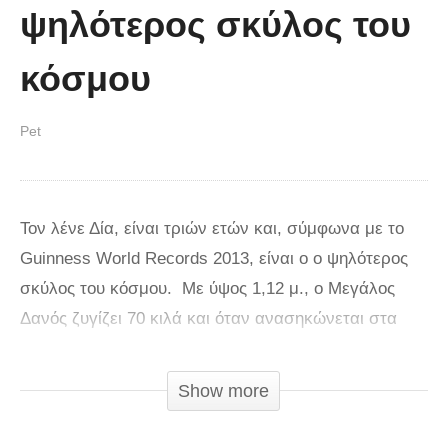
ψηλότερος σκύλος του
κόσμου
Pet
Τον λένε Δία, είναι τριών ετών και, σύμφωνα με το
Guinness World Records 2013, είναι ο ο ψηλότερος
σκύλος του κόσμου. Με ύψος 1,12 μ., ο Μεγάλος
Δανός ζυγίζει 70 κιλά και όταν ανασηκώνεται στα
πίσω πόδια του φθάνει στα 2,23 μέτρα. Ο Δίας μένει
στο Μίσιγκαν και η ιδιοκτήτριά του Ντενίζ Ντόρλαγκ
Show more
τον περιγράφει ως «ευγενικό και πολύ φιλικό προς
όλους τους ανθρώπους και τα άλλα ζώα». Ο Δίας