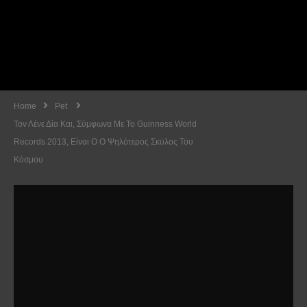
Home
Pet
Τον Λένε Δία Και, Σύμφωνα Με Το Guinness World
Records 2013, Είναι Ο Ο Ψηλότερος Σκύλος Του
Κόσμου