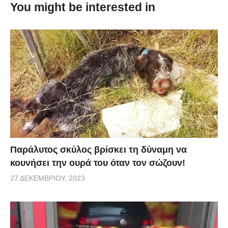
You might be interested in
πήρε τα σκήπτρα του ψηλότερου σκύλου από τον
επίσης Δανό «Γίγαντα Γιώργο».
Παράλυτος σκύλος βρίσκει τη δύναμη να
κουνήσει την ουρά του όταν τον σώζουν!
27 ΔΕΚΕΜΒΡΊΟΥ, 2023