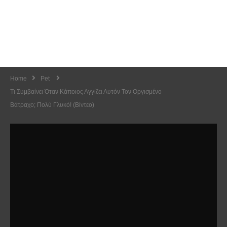
Home
Pet
Τι Συμβαίνει Όταν Κάποιος Αγγίζει Αυτόν Τον Οργισμένο
Βάτραχο; Πολύ Γλυκό! (Βίντεο)