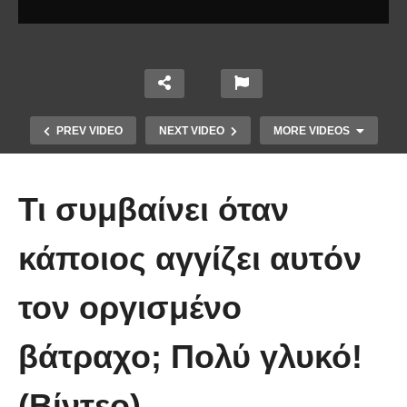
PREV VIDEO
NEXT VIDEO
MORE VIDEOS
Τι συμβαίνει όταν
κάποιος αγγίζει αυτόν
τον οργισμένο
Έπιασε το μεγαλύτερο πιράνχα
βάτραχο; Πολύ γλυκό!
στον κόσμο!! (Video)
(Βίντεο)