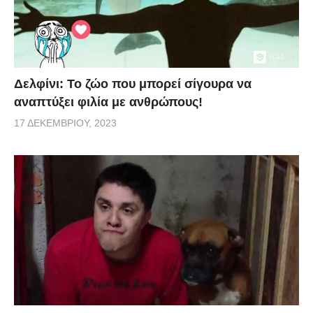
Δελφίνι: Το ζώο που μπορεί σίγουρα να
αναπτύξει φιλία με ανθρώπους!
17 ΔΕΚΕΜΒΡΊΟΥ, 2023