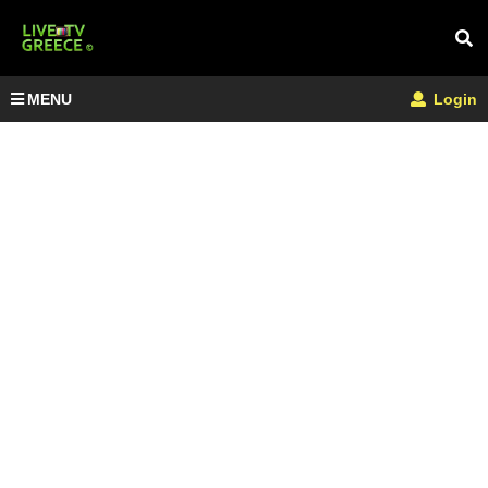
MENU
Login