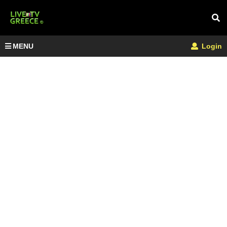
MENU
Login