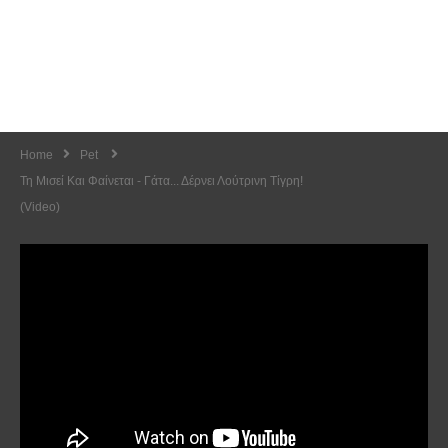
Home
Pet
Τη Μισεί Και Φαίνεται - Γάτα... Δέρνει Λούτρινη Τίγρη!
(Video)