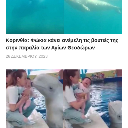
Κορινθία: Φώκια κάνει ανέμελη τις βουτιές της
στην παραλία των Αγίων Θεοδώρων
26 ΔΕΚΕΜΒΡΊΟΥ, 2023