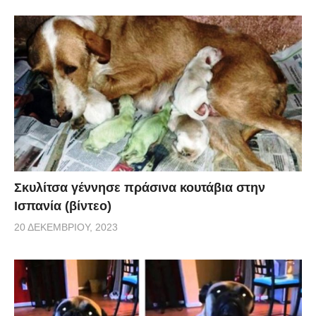
Σκυλίτσα γέννησε πράσινα κουτάβια στην
Ισπανία (βίντεο)
20 ΔΕΚΕΜΒΡΊΟΥ, 2023