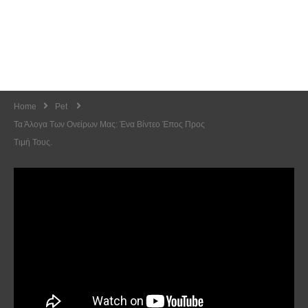
Home
Pet
Τα Άλογα Των Ονείρων Μας: Ένα Βίντεο Έπος Προς
Τιμή Τους.