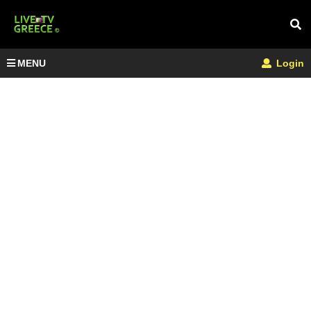
MENU
Login