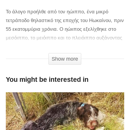
Το άλογο προήλθε από τον ηώιππο, ένα μικρό
τετράποδο θηλαστικό της εποχής του Ηωκαίνου, πριν
55 εκατομμύρια χρόνια. Ο ηώιιπος εξελίχθηκε στο
μεσόιππο, το μειόιππο και το πλειόιππο αυξάνοντας
το μέγεθός του. Για αιώνες ταγμένα στην Ύπαρξη
του Ανθρώπου τα άλογα θυσιάστηκαν για τα ιδεώδη
Show more
μας χωρίς να σκέφτονται την δική τους ζωή.
You might be interested in