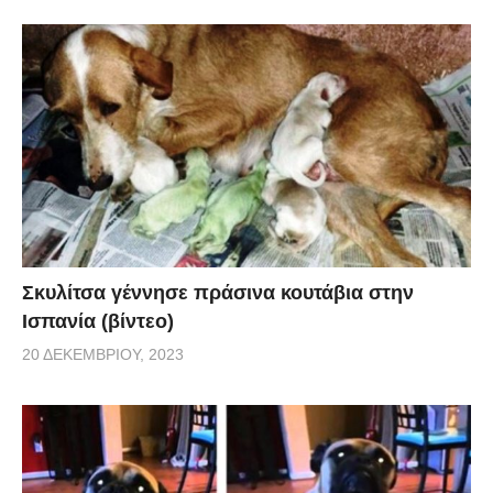
Σκυλίτσα γέννησε πράσινα κουτάβια στην
Ισπανία (βίντεο)
20 ΔΕΚΕΜΒΡΊΟΥ, 2023