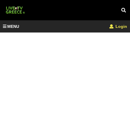
MENU
Login