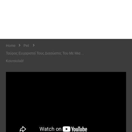
Home
Pet
Ταύρος Ευχαριστεί Τους Διασώστες Του Με Μια…
Κουτουλιά!