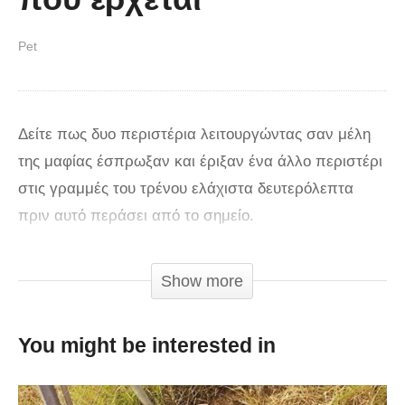
Pet
Δείτε πως δυο περιστέρια λειτουργώντας σαν μέλη
της μαφίας έσπρωξαν και έριξαν ένα άλλο περιστέρι
στις γραμμές του τρένου ελάχιστα δευτερόλεπτα
πριν αυτό περάσει από το σημείο.
Σύμφωνα με τον άνθρωπο που τράβηξε το βίντεο σε
Show more
κάποιο σταθμό τρένου στη Νέα Υόρκη, το άτυχο
περιστέρι σώθηκε αφού μάλλον το τρένο πέρασε
You might be interested in
από πάνω του.