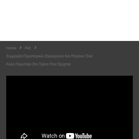
Home
Pet
Συμμορία Περιστεριών Σπρώχνουν Και Ρίχνουν Ένα
Άλλο Περιστέρι Στο Τρένο Που Έρχεται