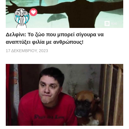
Δελφίνι: Το ζώο που μπορεί σίγουρα να
αναπτύξει φιλία με ανθρώπους!
17 ΔΕΚΕΜΒΡΊΟΥ, 2023