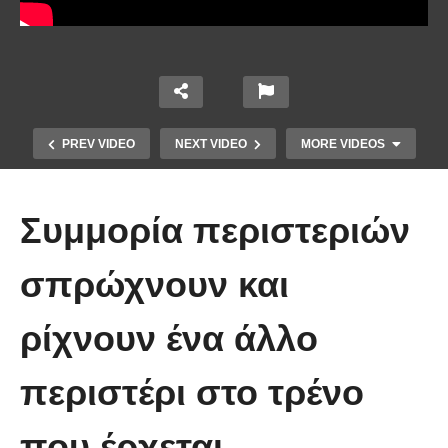
PREV VIDEO
NEXT VIDEO
MORE VIDEOS
Συμμορία περιστεριών
σπρώχνουν και
ρίχνουν ένα άλλο
Έπιασε το μεγαλύτερο πιράνχα
περιστέρι στο τρένο
στον κόσμο!! (Video)
που έρχεται