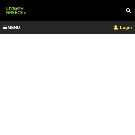
MENU
Login