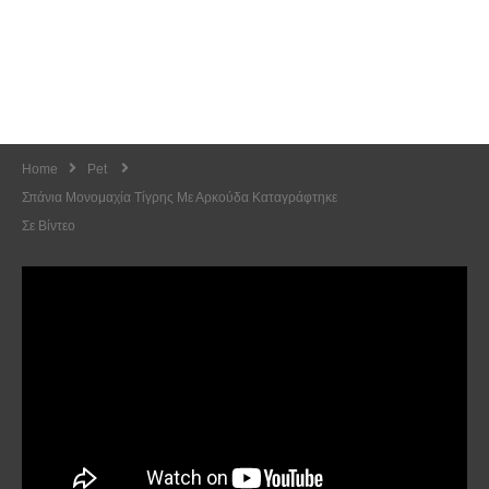
Home
Pet
Σπάνια Μονομαχία Τίγρης Με Αρκούδα Καταγράφτηκε
Σε Βίντεο