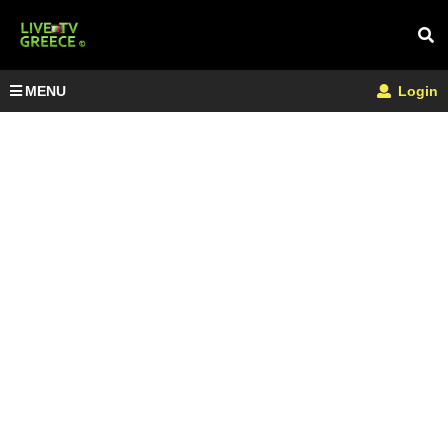
MENU
Login