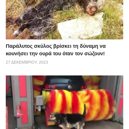
Park της Ινδίας, ενώ εκτυλίχθηκε σε θρίλερ καθώς
κανένας μονομάχος δεν παρέδωσε εύκολα τα όπλα
του.
[
dailymail
]
Παράλυτος σκύλος βρίσκει τη δύναμη να
κουνήσει την ουρά του όταν τον σώζουν!
27 ΔΕΚΕΜΒΡΊΟΥ, 2023