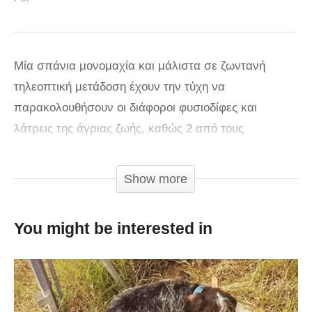
Mία σπάνια μονομαχία και μάλιστα σε ζωντανή
τηλεοπτική μετάδοση έχουν την τύχη να
παρακολουθήσουν οι διάφοροι φυσιοδίφες και
λάτρεις της άγριας ζωής, καθώς 2 από τους
κορυφαίους θηρευτές στον κόσμο, αναμετρήθηκαν
για την κυριαρχία σε ποτάμι της ινδικής ενδοχώρας.
Show more
Ο λόγος για την τίγρη της Βεγγάλης και την ινδική
αρκούδα που αποζημίωσαν στο έπακρο τους
You might be interested in
φανατικούς ανάλογων σπάνιων θεάσεων. Η
αμφίρροπη αναμέτρηση καταγράφηκε σε όλη της την
διάρκεια από τον κινηματογραφικό φακό των
υπαλλήλων του πάρκου άγριας ζωής Tadoba National