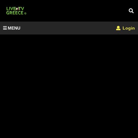
MENU
Login