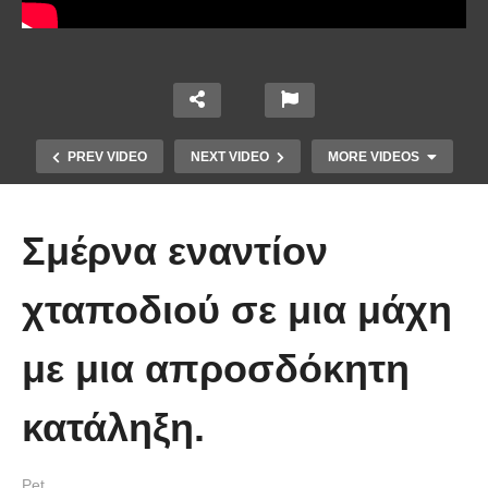
PREV VIDEO
NEXT VIDEO
MORE VIDEOS
Σμέρνα εναντίον
χταποδιού σε μια μάχη
με μια απροσδόκητη
Έπιασε το μεγαλύτερο πιράνχα
κατάληξη.
στον κόσμο!! (Video)
Pet