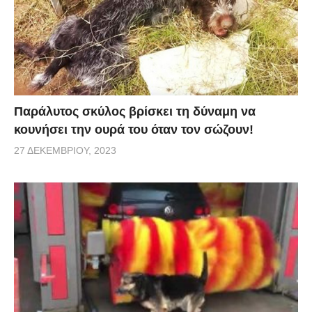
ένα από τα οκτώ μέλη του για να γλιτώσει τον βέβαιο
θάνατο και τράπηκε σε φυγή ξαμολώντας το μελάνι
του, θολώνοντας τα νερά. Πεινασμένη όπως ήταν
στράφηκε εκνευρισμένη προς τους δύτες για να βρει
την τροφή της, χωρίς ωστόσο να καταφέρει να
προκαλέσει κάποιο τραύμα.
Παράλυτος σκύλος βρίσκει τη δύναμη να
κουνήσει την ουρά του όταν τον σώζουν!
27 ΔΕΚΕΜΒΡΊΟΥ, 2023