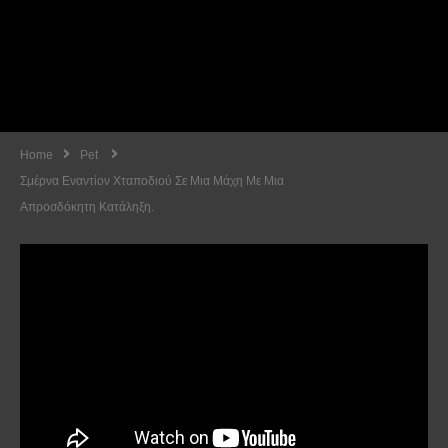
Home
Pet
Σμέρνα Εναντίον Χταποδιού Σε Μια Μάχη Με Μια
Απροσδόκητη Κατάληξη.