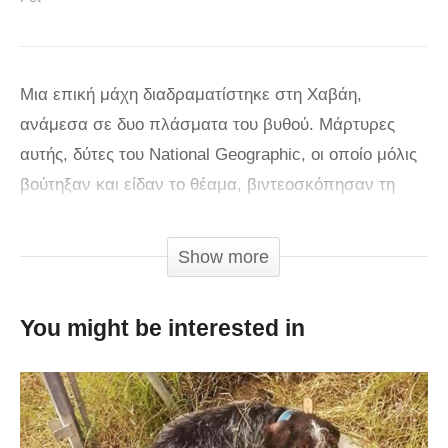
Μια επική μάχη διαδραματίστηκε στη Χαβάη,
ανάμεσα σε δυο πλάσματα του βυθού. Μάρτυρες
αυτής, δύτες του National Geographic, οι οποίο μόλις
βούτηξαν και είδαν το θέαμα, βιντεοσκόπησαν τη
σκηνή. Συγκεκριμένα, μάχη για την επιβίωση
έδωσαν μια σμέρνα και ένα χταπόδι. Η σμέρνα
Show more
προσπαθούσε να τραφεί με το χταπόδι, με το
μαλάκιο να δίνει τη δική του μάχη ενάντια στις
You might be interested in
πιθανότητες.
Τελικά, όπως συμβαίνει συνήθως σε αυτές τις
περιπτώσεις, το χταπόδι αναγκάστηκε να θυσιάσει