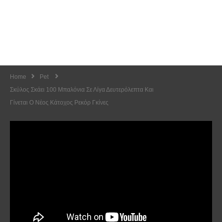
Home
Pet
Σκύλος Σκάει 100 Μπαλόνια Σε Λίγα Δευτερόλεπτα Και
Γίνεται Ο Νέος Κάτοχος Ρεκόρ Γκίνες