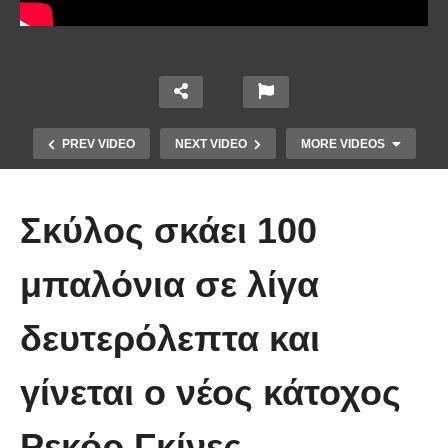
PREV VIDEO
NEXT VIDEO
MORE VIDEOS
Σκύλος σκάει 100
μπαλόνια σε λίγα
δευτερόλεπτα και
Έπιασε το μεγαλύτερο πιράνχα
γίνεται ο νέος κάτοχος
στον κόσμο!! (Video)
Ρεκόρ Γκίνες