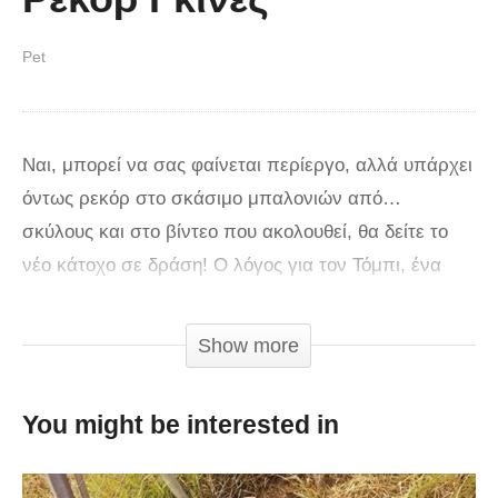
Pet
Ναι, μπορεί να σας φαίνεται περίεργο, αλλά υπάρχει
όντως ρεκόρ στο σκάσιμο μπαλονιών από…
σκύλους και στο βίντεο που ακολουθεί, θα δείτε το
νέο κάτοχο σε δράση! Ο λόγος για τον Τόμπι, ένα
γουίπετ που κατάφερε να σκάσει 100 μπαλόνια με το
στόμα του σε λίγα μόλις δευτερόλεπτα,
Show more
καταρρίπτοντας τους προηγούμενους χρόνους. Το
καλύτερο; Τον βλέπουμε να το διασκεδάζει δεόντως,
You might be interested in
με όση χαρά μπορεί να έχει ένα τετράποδο και να το
χαίρεται σαν να μην υπάρχει αύριο! Ήταν άλλωστε