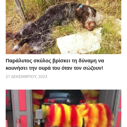
τα 9α γενέθλιά του. Τι καλύτερο, από το να γιορτάζει
κανείς τα γενέθλιά του περιτριγυρισμένος από 100
μπαλόνια και να γίνεται κάτοχος ενός Ρεκόρ Γκίνες;
Δείτε στο βίντεο πόσα δευτερόλεπτα του πήρε!
Παράλυτος σκύλος βρίσκει τη δύναμη να
κουνήσει την ουρά του όταν τον σώζουν!
27 ΔΕΚΕΜΒΡΊΟΥ, 2023