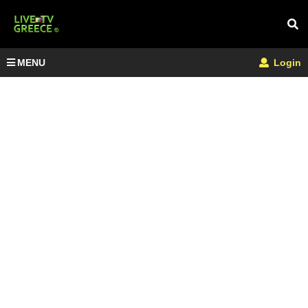
MENU
Login