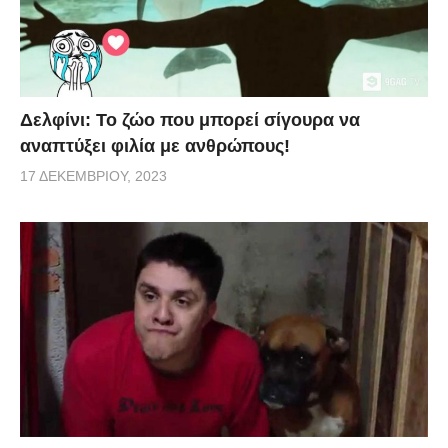
Δελφίνι: Το ζώο που μπορεί σίγουρα να
αναπτύξει φιλία με ανθρώπους!
17 ΔΕΚΕΜΒΡΊΟΥ, 2023