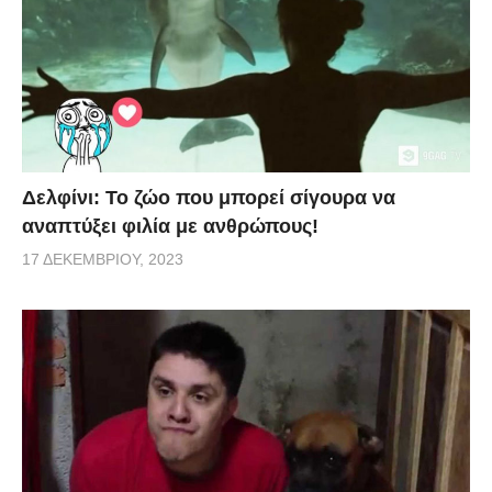
Δελφίνι: Το ζώο που μπορεί σίγουρα να
αναπτύξει φιλία με ανθρώπους!
17 ΔΕΚΕΜΒΡΊΟΥ, 2023