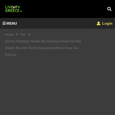
MENU
Login
Home
Pet
Σκύλος Πλησιάζει Παιδάκι Με Σύνδρομο Down Και Μας
Χαρίζει Ένα Από Τα Πιο Συγκινητικά Βίντεο Όλων Των
Εποχών