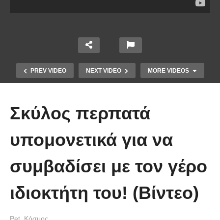
PREV VIDEO
NEXT VIDEO
MORE VIDEOS
Σκύλος περπατά
υπομονετικά για να
συμβαδίσει με τον γέρο
Κοριτσάκι μετέτρεψε τον πολυέλαιο
ιδιοκτήτη του! (Βίντεο)
σε κούνια
Pet
Κόσμος