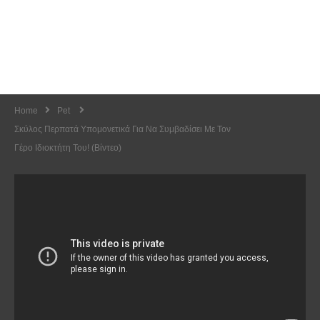
Home
Pet
Σκύλος Περπατά Υπομονετικά Για Να Συμβαδίσει Με Τον
Γέρο Ιδιοκτήτη Του! (Βίντεο)