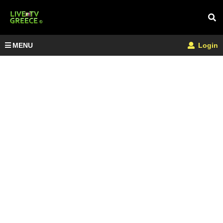
MENU
Login