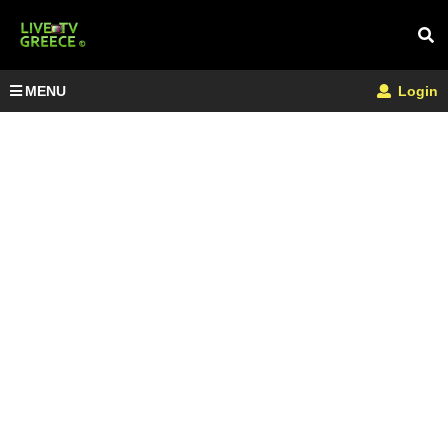
MENU
Login