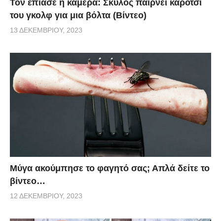
Τον έπιασε η κάμερα: Σκύλος παίρνει καρότσι
του γκολφ για μια βόλτα (Βίντεο)
13 ΔΕΚΕΜΒΡΊΟΥ, 2023
Μύγα ακούμπησε το φαγητό σας; Απλά δείτε το
βίντεο…
12 ΔΕΚΕΜΒΡΊΟΥ, 2023