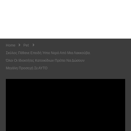
Home
Pet
Σκύλος Πέθανε Επειδή Ήπιε Νερό Από Μια Λακκούβα.
Όλοι Οι Ιδιοκτήτες Κατοικίδιων Πρέπει Να Δώσουν
Μεγάλη Προσοχή Σε ΑΥΤΟ