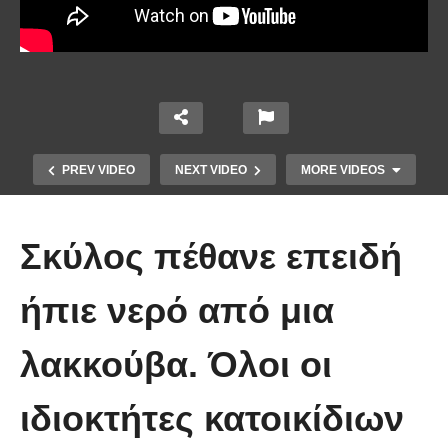
PREV VIDEO
NEXT VIDEO
MORE VIDEOS
Σκύλος πέθανε επειδή
ήπιε νερό από μια
λακκούβα. Όλοι οι
Έβαλαν κάμερα έξω από αυτήν τη
σπηλιά και δείτε τι κατέγραψαν!
ιδιοκτήτες κατοικίδιων
(Βίντεο)