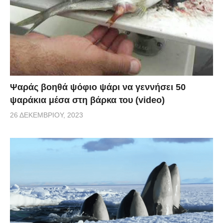
εξαπλωθεί από τα κατοικίδια τους ιδιοκτήτες. Πλέον
δεν είναι απαραίτητο να αναφέρονται οι περιπτώσεις
λεπτοσπείρωσης, οπότε είναι άγνωστο το πόσο
συνηθισμένη ή όχι είναι.
Credit:
sun-gazing.com
Ψαράς βοηθά ψόφιο ψάρι να γεννήσει 50
ψαράκια μέσα στη βάρκα του (video)
26 ΔΕΚΕΜΒΡΊΟΥ, 2023