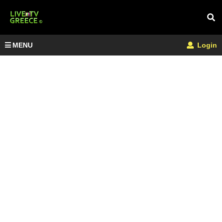
MENU
Login