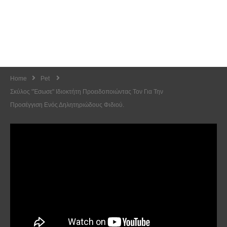
Home
Pet
Σκύλος "έσωσε" Ιδιοκτήτη Προειδοποιώντας Τον Για Την
Προσέγγιση Ενός Δηλητηριώδους Φιδιού.