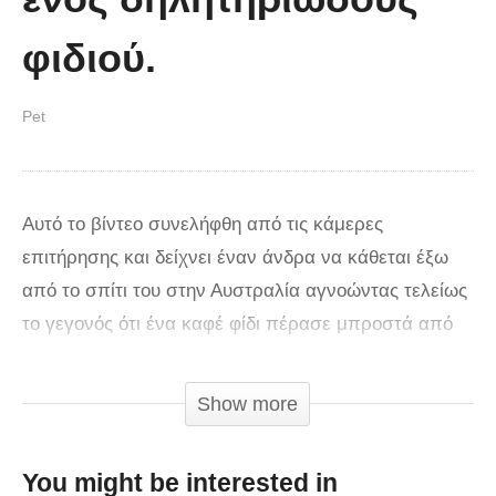
φιδιού.
Pet
Αυτό το βίντεο συνελήφθη από τις κάμερες
επιτήρησης και δείχνει έναν άνδρα να κάθεται έξω
από το σπίτι του στην Αυστραλία αγνοώντας τελείως
το γεγονός ότι ένα καφέ φίδι πέρασε μπροστά από
τα πόδια του. Ο σκύλος της οικογένειας ανακάλυψε
το ερπετό και το ακολούθησε μέχρι τον ιδιοκτήτη του
Show more
προειδοποιώντας τον να φύγει. Όταν το είδε ο
άνθρωπος πήδηξε από την καρέκλα του και κράτησε
You might be interested in
τον τετράποδο φίλο του μακριά.