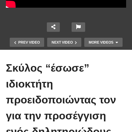
PREV VIDEO
NEXT VIDEO
MORE VIDEOS
Σκύλος “έσωσε”
ιδιοκτήτη
προειδοποιώντας τον
Έπιασε το μεγαλύτερο πιράνχα
για την προσέγγιση
στον κόσμο!! (Video)
ενός δηλητηριώδους