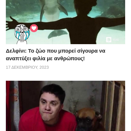
Δελφίνι: Το ζώο που μπορεί σίγουρα να
αναπτύξει φιλία με ανθρώπους!
17 ΔΕΚΕΜΒΡΊΟΥ, 2023