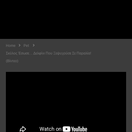
Home
Pet
Σκύλος Έσωσε… Δελφίνι Που Ξεψυχούσε Σε Παραλία!
(Βίντεο)