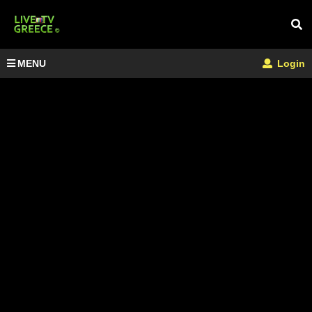
MENU
Login