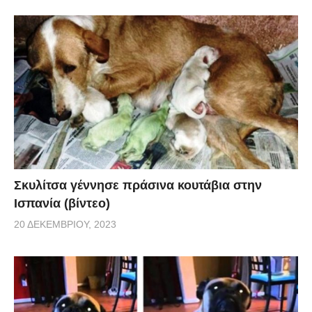
Σκυλίτσα γέννησε πράσινα κουτάβια στην
Ισπανία (βίντεο)
20 ΔΕΚΕΜΒΡΊΟΥ, 2023