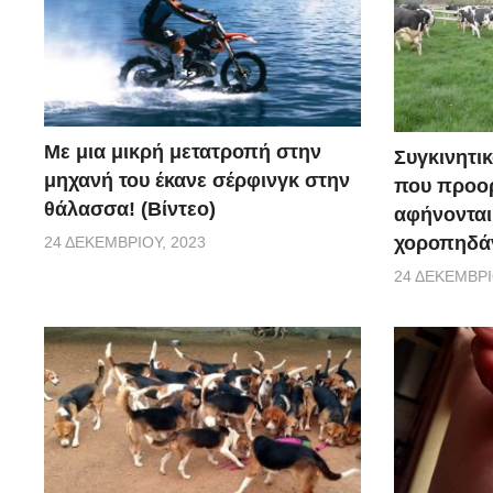
Με μια μικρή μετατροπή στην
Συγκινητικ
μηχανή του έκανε σέρφινγκ στην
που προορ
θάλασσα! (Βίντεο)
αφήνονται
χοροπηδάν
24 ΔΕΚΕΜΒΡΊΟΥ, 2023
24 ΔΕΚΕΜΒΡΊ