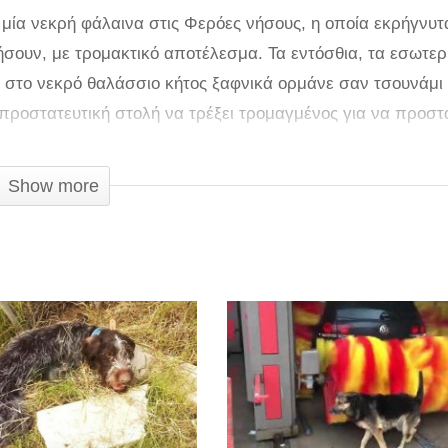
ι μία νεκρή φάλαινα στις Φερόες νήσους, η οποία εκρήγνυτ
ήσουν, με τρομακτικό αποτέλεσμα. Τα εντόσθια, τα εσωτερ
 στο νεκρό θαλάσσιο κήτος ξαφνικά ορμάνε σαν τσουνάμι
 προστατευτική στολή να τρέξει τρομαγμένος για να προστ
ες δεν αποτελούν θήραμα και δεν σκοτώνονται στις Νήσους
βιολόγος ήθελε να εξετάσει το νεκρό ζώο και τα πάρει το σ
Show more
έρες όταν πήγα να το εξετάσω. Περιμέναμε να υπάρχει κάπ
οτα κάτι τέτοιο» είπε ο επιστήμονας.
αστικές, είναι όμως εντυπωσιακές! Γιατί όμως οι φάλαινες
National Geographic, ο Αντριου Ντέιβιντ Θάλερ, θαλάσσιος
α θαλάσσιο κήτος πεθαίνει και ξεβράζεται στην ακτή, το αέ
ζώου αποσυντίθενται, δεν μπορεί να διαφύγει, αφού το δέ
ost. Συνήθως αυτό που κάνει τις φάλαινες να εκραγούν είν
α φωτογραφηθούν μαζί του, ή οι ομάδες του δήμου που