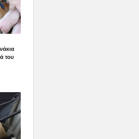
υνάκια
ιά του