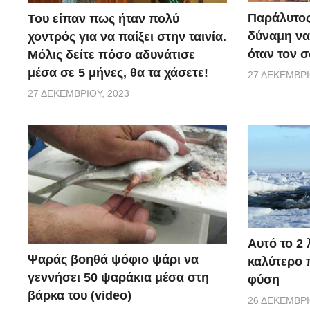
προσπαθούν να μετακινήσουν το πτώμα. Αυτός είναι
Παράλυτος
Του είπαν πως ήταν πολύ
φάλαινα.
δύναμη να
χοντρός για να παίξει στην ταινία.
όταν τον 
Μόλις δείτε πόσο αδυνάτισε
μέσα σε 5 μήνες, θα τα χάσετε!
27 ΔΕΚΕΜΒΡΊ
27 ΔΕΚΕΜΒΡΊΟΥ, 2023
Αυτό το 2 
Ψαράς βοηθά ψόφιο ψάρι να
καλύτερο π
γεννήσει 50 ψαράκια μέσα στη
φύση
βάρκα του (video)
26 ΔΕΚΕΜΒΡΊ