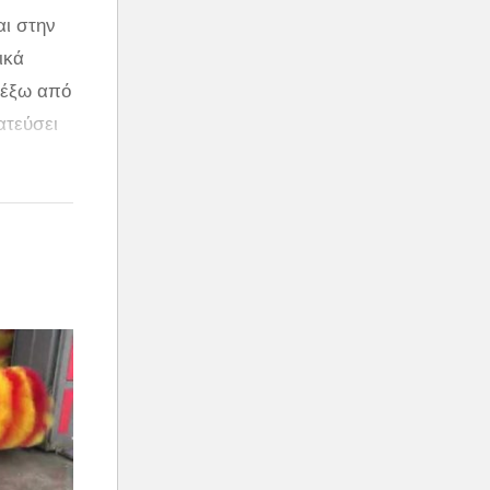
αι στην
ικά
 έξω από
ατεύσει
 Φερόε.
κελετό
οια
 βιολόγος
ριο που
ρμα και
αι οι