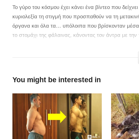
Το γύρο του κόσμου έχει κάνει ένα βίντεο που δείχνε
κυριολεξία τη στιγμή που προσπαθούν να τη μετακιν
όργανα και όλα τα… υπόλοιπα που βρίσκονταν μέσα
το στομάχι της φάλαινας, κάνοντας τον άντρα με την
τον εαυτό του από τους τόνους γλίτσας. Οι φυσητήρ
Αυτή η φάλαινα είχε πεθάνει από φυσικά αίτια και ο 
του για έρευνα. » Το ζώο ήταν ήδη νεκρό για δύο ημ
πίεση στο εσωτερικό του, αλλά δεν περιμέναμε με τίπ
You might be interested in
Οι εικόνες που κατέγραψε η κάμερα είναι κάπως αηδι
πεθαίνουν με τέτοιο θεαματικό τρόπο; Μιλώντας στο 
εξηγεί γιατί συμβαίνει αυτό. Οπως αναφέρει, όταν έν
συσσωρεύεται καθώς τα σπλάχνα και το στομάχι του 
το λίπος του ζώου είναι σκληρά, διαβάζουμε στο newp
άνθρωποι που πιέζουν το νεκρό ζώο ή προσπαθούν ν