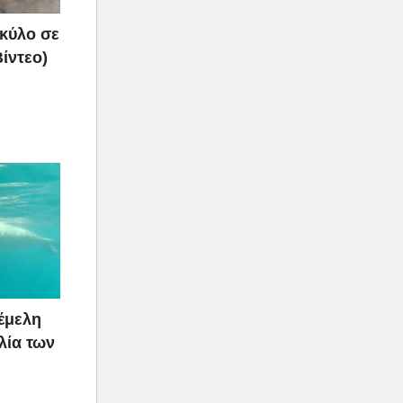
ή
σκύλο σε
ίντεο)
νέμελη
λία των