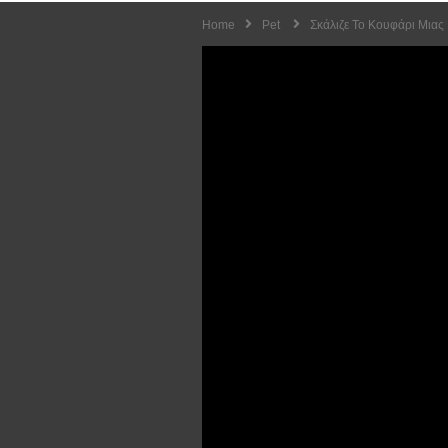
Home
Pet
Σκάλιζε Το Κουφάρι Μιας