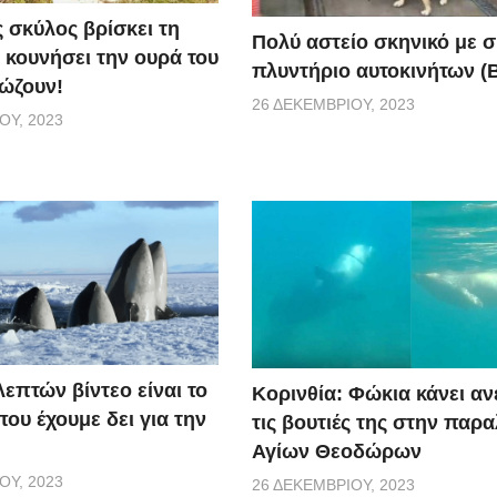
 ένας πολύ καλός λόγος να μην πλησιάσετε ποτέ μία νεκρ
 σκύλος βρίσκει τη
Πολύ αστείο σκηνικό με 
 κουνήσει την ουρά του
πλυντήριο αυτοκινήτων (Β
σώζουν!
26 ΔΕΚΕΜΒΡΊΟΥ, 2023
ΟΥ, 2023
λεπτών βίντεο είναι το
Κορινθία: Φώκια κάνει α
ου έχουμε δει για την
τις βουτιές της στην παρα
Αγίων Θεοδώρων
ΟΥ, 2023
26 ΔΕΚΕΜΒΡΊΟΥ, 2023