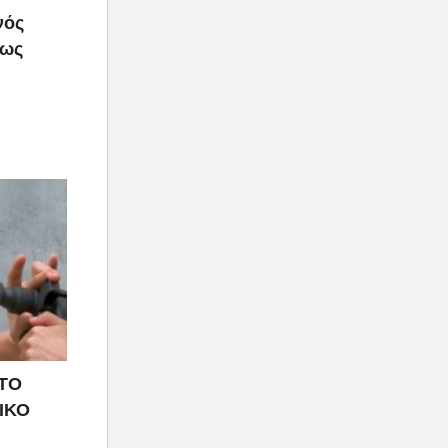
νός
πως
 ΤΟ
ΙΚΟ