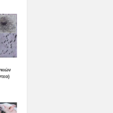
γκιών
ντεο)