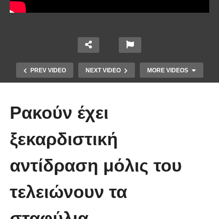
PREV VIDEO
NEXT VIDEO
MORE VIDEOS
Ρακούν έχει
ξεκαρδιστική
αντίδραση μόλις του
Έπιασε το μεγαλύτερο πιράνχα
τελειώνουν τα
στον κόσμο!! (Video)
σταφύλια