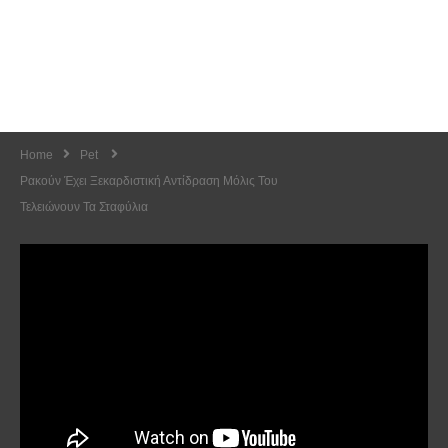
Home
Pet
Ρακούν Έχει Ξεκαρδιστική Αντίδραση Μόλις Του
Τελειώνουν Τα Σταφύλια