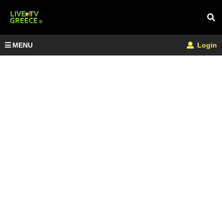
MENU
Login