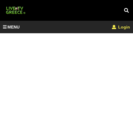
MENU
Login