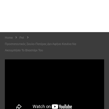
Home
Pet
Προστατευτικός Σκυλο-Πατέρας Δεν Αφήνει Κανένα Να
Ακουμπήσει Το Βλαστάρι Του