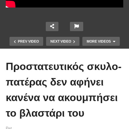
PREV VIDEO
NEXT VIDEO
MORE VIDEOS
Προστατευτικός σκυλο-
πατέρας δεν αφήνει
κανένα να ακουμπήσει
Έπιασε το μεγαλύτερο πιράνχα
το βλαστάρι του
στον κόσμο!! (Video)
Pet