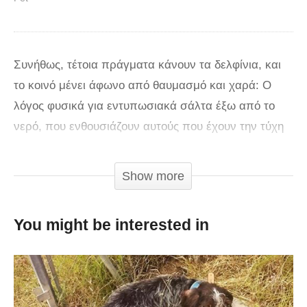
Συνήθως, τέτοια πράγματα κάνουν τα δελφίνια, και
το κοινό μένει άφωνο από θαυμασμό και χαρά: Ο
λόγος φυσικά για εντυπωσιακά σάλτα έξω από το
νερό, που ενθουσιάζουν αυτούς που έχουν την τύχη
να τα δουν. Βεβαίως, δεν έχουν μόνο τα δελφίνια τη
χάρη, αλλά, όπως φαίνεται, και οι…καρχαρίες: Ο πιο
Show more
διάσημος κυνηγός/ φονιάς των βυθών δεν είναι
γνωστός για το πόσο…χαριτωμένος και παιχνιδιάρης
You might be interested in
είναι, και ως εκ τούτου, για να κάνει σάλτα όπως
αυτά που κατέγραψε η κάμερα, κάτι άλλο πρέπει να
έχει συμβεί- όπως το να πιάστηκε σε αγκίστρι και να
έγινε έξαλλος. Σε κάθε περίπτωση, τα πλάνα είναι