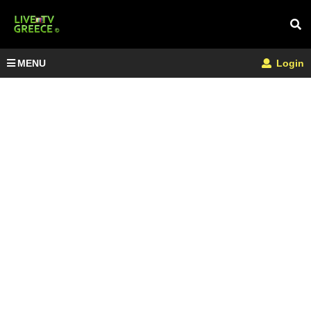
MENU
Login