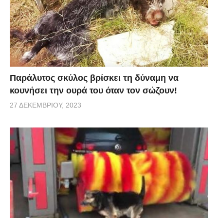
εντυπωσιακά- αλλά σίγουρα δεν θα θέλαμε να
είμαστε κοντά στον εκτός εαυτού καρχαρία, που
θυμίζει κάτι από cult ταινίες όπως το Sharknado.
Παράλυτος σκύλος βρίσκει τη δύναμη να
κουνήσει την ουρά του όταν τον σώζουν!
27 ΔΕΚΕΜΒΡΊΟΥ, 2023