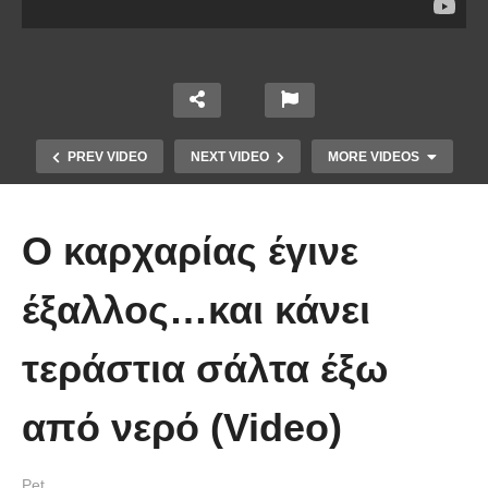
PREV VIDEO
NEXT VIDEO
MORE VIDEOS
Ο καρχαρίας έγινε
έξαλλος…και κάνει
τεράστια σάλτα έξω
Έπιασε το μεγαλύτερο πιράνχα
από νερό (Video)
στον κόσμο!! (Video)
Pet