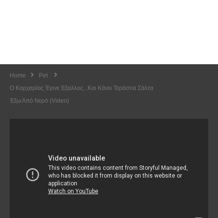
Home
Pet
Ο Καρχαρίας Έγινε Έξαλλος...και Κάνει Τεράστια Σάλτα
Έξω Από Νερό (Video)