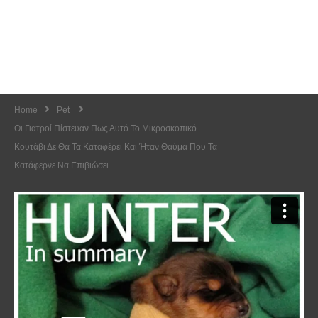
Home
Pet
Οι Γιατροί Πίστευαν Πως Αυτό Το Μικροσκοπικό
Κουτάβι Δε Θα Τα Καταφέρει Και Ήταν Θαύμα Που Τα
Κατάφερνε Να Επιβιώσει