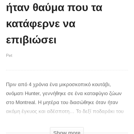
ήταν θαύμα που τα
κατάφερνε να
επιβιώσει
Pet
Πριν από 4 χρόνια ένα μικροσκοπικό κουτάβι,
ονόματι Hunter, γεννήθηκε σε ένα καταφύγιο ζώων
στο Montreal. Η μητέρα του διασώθηκε όταν ήταν
ακόμη έγκυος και αδέσποτη… Το δεξί ποδαράκι του
Hunter ήταν υποανάπτυκτο και εξαιτίας αυτής του της
δυσμορφίας ήταν σχεδόν αδύνατο γι” αυτόν να
Show more