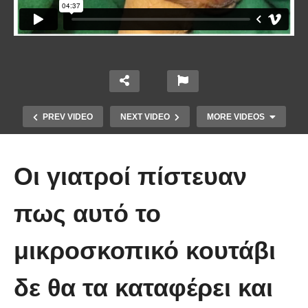
PREV VIDEO
NEXT VIDEO
MORE VIDEOS
Οι γιατροί πίστευαν
πως αυτό το
μικροσκοπικό κουτάβι
Έπιασε το μεγαλύτερο πιράνχα
δε θα τα καταφέρει και
στον κόσμο!! (Video)