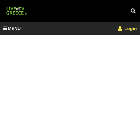
MENU
Login