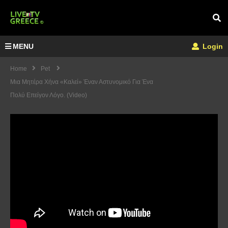
MENU
Login
Home
Pet
Μια Μητέρα Χήνα «καλεί» Έναν Αστυνομικό Για Ένα
Πολύ Επείγον Λόγο. (Video)