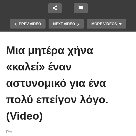
PREV VIDEO
NEXT VIDEO
MORE VIDEOS
Μια μητέρα χήνα
«καλεί» έναν
αστυνομικό για ένα
Έπιασε το μεγαλύτερο πιράνχα
πολύ επείγον λόγο.
στον κόσμο!! (Video)
(Video)
Pet