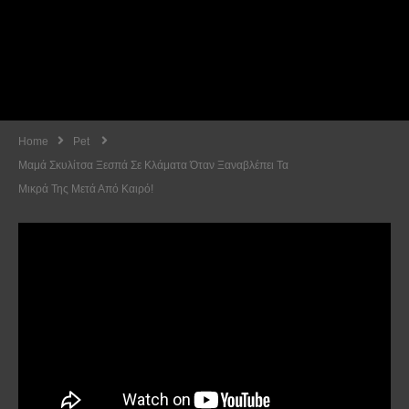
Home
Pet
Μαμά Σκυλίτσα Ξεσπά Σε Κλάματα Όταν Ξαναβλέπει Τα
Μικρά Της Μετά Από Καιρό!