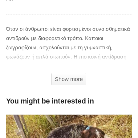
Όταν οι άνθρωποι είναι φορτισμένοι συναισθηματικά
αντιδρούν με διαφορετικό τρόπο. Κάποιοι
ζωγραφίζουν, ασχολούνται με τη γυμναστική,
φωνάζουν ή απλά σιωπούν. Η πιο κοινή αντίδραση
όμως είναι το κλάμα, είτε προέρχεται από θυμό είτε
από θλίψη και ανακούφιση. Όπως θα δείτε ξεκάθαρα
Show more
στο παρακάτω βίντεο, το κλάμα δεν είναι προνόμιο
μόνο των ανθρώπων αλλά και των ζώων. Η γλυκιά
You might be interested in
σκυλίτσα δακρύζει όταν ενώνεται με τα μικρά της
κουτάβια μετά από κάποιο διάστημα που ήταν χώρια.
Ήταν σίγουρα μια αντίδραση που δεν περίμεναν να