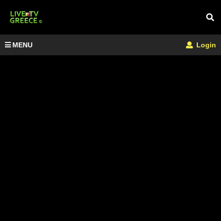
MENU
Login