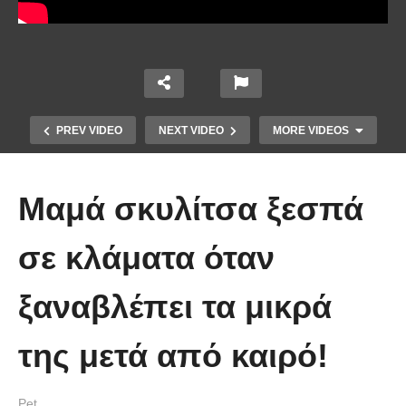
PREV VIDEO
NEXT VIDEO
MORE VIDEOS
Μαμά σκυλίτσα ξεσπά
σε κλάματα όταν
ξαναβλέπει τα μικρά
Έπιασε το μεγαλύτερο πιράνχα
της μετά από καιρό!
στον κόσμο!! (Video)
Pet