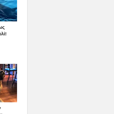
ως
λί!
ν