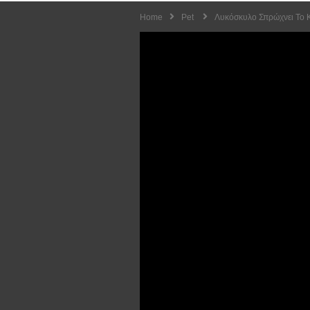
Home
Pet
Λυκόσκυλο Σπρώχνει Το Κα