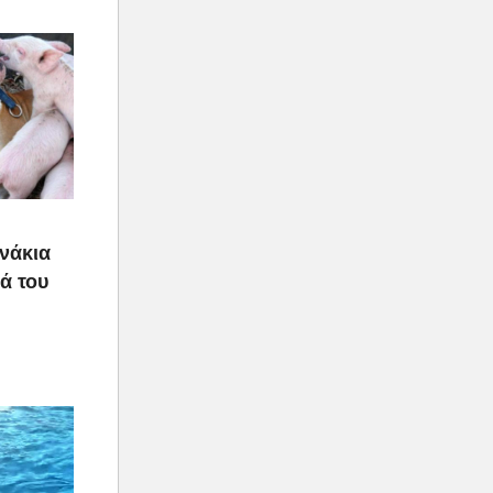
υνάκια
ιά του