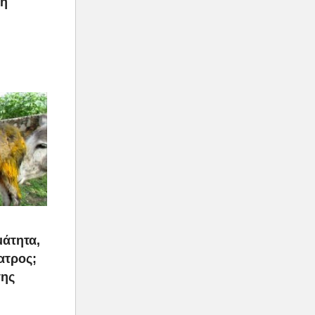
ρη
μάτητα,
ατρος;
της