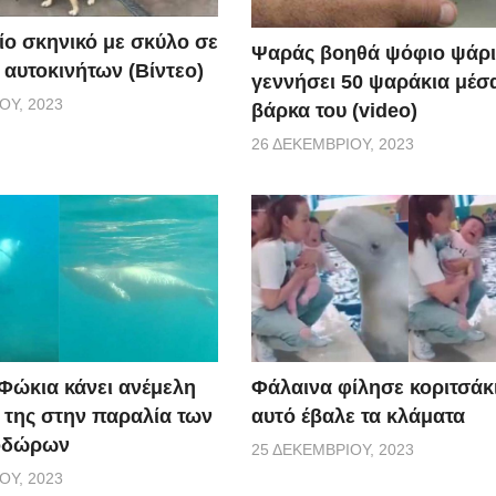
ίο σκηνικό με σκύλο σε
Ψαράς βοηθά ψόφιο ψάρι
 αυτοκινήτων (Βίντεο)
γεννήσει 50 ψαράκια μέσ
ΟΥ, 2023
βάρκα του (video)
26 ΔΕΚΕΜΒΡΊΟΥ, 2023
 Φώκια κάνει ανέμελη
Φάλαινα φίλησε κοριτσάκι
ς της στην παραλία των
αυτό έβαλε τα κλάματα
οδώρων
25 ΔΕΚΕΜΒΡΊΟΥ, 2023
ΟΥ, 2023