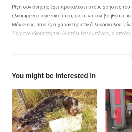
Ρίγη συγκίνησης έχει προκαλέσει στους χρήστες του
ηλικιωμένου αφεντικού του, ώστε να τον βοηθήσει, κ
Μάγκνους, που έχει χαρακτηριστικά λυκόσκυλου, είνα
70χρονο ιδιοκτήτη του Ανατόλι Ντερμπένεφ, ο οποίος
Ο σκύλος, που σύμφωνα με πληροφορίες είναι η μονα
αφεντικό του, αλλά συχνά πηγαίνει πίσω από το καρό
να βοηθήσει τον 70χρονο στην κίνησή του.
You might be interested in