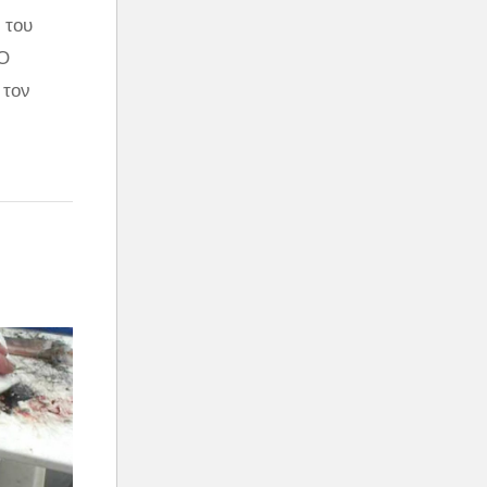
 του
 Ο
 τον
πλώς το
 του και