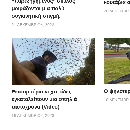
“παρεξηγημένος” σκύλος
κουτάβια σ
μοιράζονται μια πολύ
20 ΔΕΚΕΜΒΡΊ
συγκινητική στιγμή.
21 ΔΕΚΕΜΒΡΊΟΥ, 2023
Ο ψηλότερ
Εκατομμύρια νυχτερίδες
εγκαταλείπουν μια σπηλιά
18 ΔΕΚΕΜΒΡΊ
ταυτόχρονα (Video)
18 ΔΕΚΕΜΒΡΊΟΥ, 2023