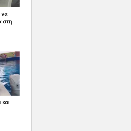
 να
α στη
 και