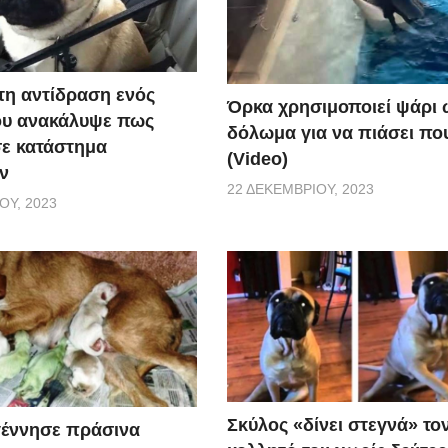
τη αντίδραση ενός
Όρκα χρησιμοποιεί ψάρι 
ου ανακάλυψε πως
δόλωμα για να πιάσει που
σε κατάστημα
(Video)
ν
22 ΔΕΚΕΜΒΡΊΟΥ, 2023
ΟΥ, 2023
Σκύλος «δίνει στεγνά» το
γέννησε πράσινα