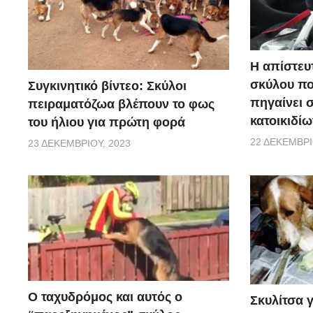
Η απίστευ
σκύλου π
Συγκινητικό βίντεο: Σκύλοι
πηγαίνει 
πειραματόζωα βλέπουν το φως
κατοικιδίω
του ήλιου για πρώτη φορά
22 ΔΕΚΕΜΒΡΊ
23 ΔΕΚΕΜΒΡΊΟΥ, 2023
Ο ταχυδρόμος και αυτός ο
Σκυλίτσα 