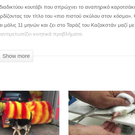
 διαδικτύου κουτάβι που σπρώχνει το αναπηρικό καροτσάκι
ερδίζοντας τον τίτλο του «πιο πιστού σκύλου στον κόσμο».
ι μόλις 11 μηνών και ζει στο Ταράζ του Καζακστάν μαζί με
 αντιμετωπίζει κινητικά προβλήματα.
δική οικογένεια που έχει ο Ντερμπένεφ, δεν συνοδεύει α
Show more
τσι και μπαίνει από κάτω, ώστε να το σπρώξει με το σώμα