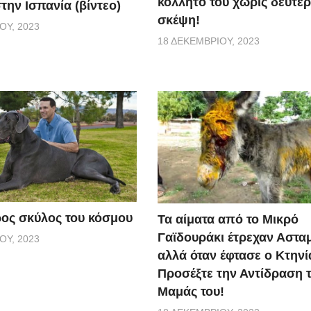
κολλητό του χωρίς δεύτε
την Ισπανία (βίντεο)
σκέψη!
ΟΥ, 2023
18 ΔΕΚΕΜΒΡΊΟΥ, 2023
ος σκύλος του κόσμου
Τα αίματα από το Μικρό
Γαϊδουράκι έτρεχαν Αστα
ΟΥ, 2023
αλλά όταν έφτασε ο Κτηνί
Προσέξτε την Αντίδραση 
Μαμάς του!