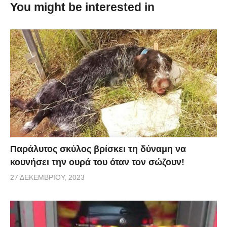
You might be interested in
αν δείτε το βίντεο μέχρι το τέλος, θα δείτε ότι η άγρια
αυτή συμπεριφορά μετατρέπεται σε κάτι πολύ γλυκό!
Παράλυτος σκύλος βρίσκει τη δύναμη να
κουνήσει την ουρά του όταν τον σώζουν!
27 ΔΕΚΕΜΒΡΊΟΥ, 2023