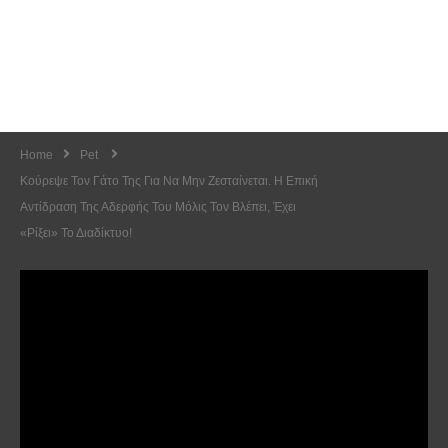
Home
Pet
Κούρεψε Τον Γάτο Της Για Να Μην Ζεσταίνεται. Η Επική
Αντίδραση Της Αδερφής Του Μόλις Τον Βλέπει, Έχει
«ρίξει» Το Διαδίκτυο!