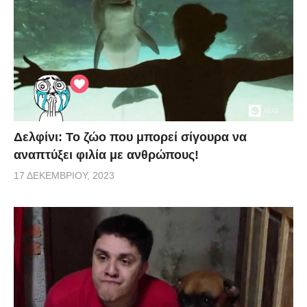
Δελφίνι: Το ζώο που μπορεί σίγουρα να
αναπτύξει φιλία με ανθρώπους!
17 ΔΕΚΕΜΒΡΊΟΥ, 2023