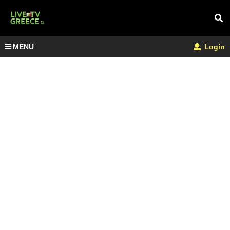
MENU
Login