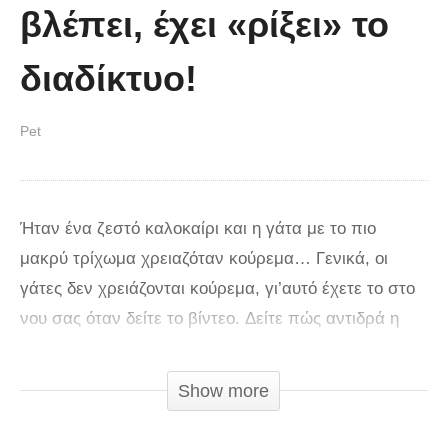
βλέπει, έχει «ρίξει» το
διαδίκτυο!
Pet
Ήταν ένα ζεστό καλοκαίρι και η γάτα με το πιο
μακρύ τρίχωμα χρειαζόταν κούρεμα… Γενικά, οι
γάτες δεν χρειάζονται κούρεμα, γι’αυτό έχετε το στο
νου σας όταν δείτε το βίντεο. Δείτε πώς αντιδρά η
αδερφή αυτού του γάτου στο καινούριο του κούρεμα.
Show more
Δεν ήταν και πολύ χαρούμενη και αποφάσισε να τον
γελοιοποιήσει με μερικά γιουχαρίσματα μίσους, αλλά