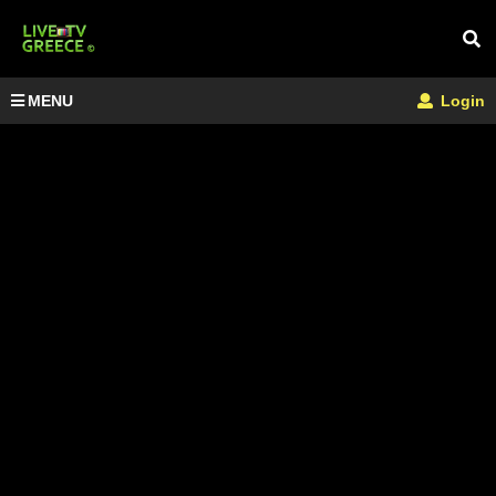
MENU
Login