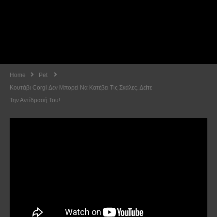
Home
Pet
Κουτάβι Corgi Δεν Μπορεί Να Κατέβει Τις Σκάλες. Δείτε
Την Αντίδρασή Του!