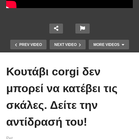
PREV VIDEO
NEXT VIDEO
MORE VIDEOS
Κουτάβι corgi δεν
μπορεί να κατέβει τις
σκάλες. Δείτε την
Έπιασε το μεγαλύτερο πιράνχα
αντίδρασή του!
στον κόσμο!! (Video)
Pet