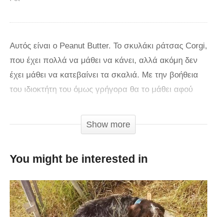
Αυτός είναι ο Peanut Butter. Το σκυλάκι ράτσας Corgi,
που έχει πολλά να μάθει να κάνει, αλλά ακόμη δεν
έχει μάθει να κατεβαίνει τα σκαλιά. Με την βοήθεια
του ιδιοκτήτη του όμως γρήγορα θα το μάθει αφού
είναι τετραπέρατο! Στο βίντεο που ακολουθεί, το
εννέα μηνών σκυλάκι κάθεται στην άκρη της σκάλας
Show more
και προσπαθεί να ακολουθήσει τον ιδιοκτήτη του. Το
σκυλάκι αφήνει μια φωνή απελπισίας και προσπαθεί
You might be interested in
να αποφύγει να κατέβει. Με λίγη όμως προσπάθεια
κάνει το πρώτο βήμα. Ο Peanut Butter είναι τόσο
μικρός και δεν έχει κατεβεί ποτέ πριν, έτσι δεν έχει
ιδέα πως να το κάνει. Δικαιούται λοιπόν να νιώθει