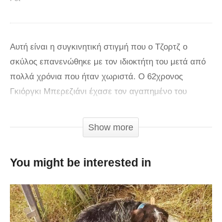
Aυτή είναι η συγκινητική στιγμή που ο Τζορτζ ο
σκύλος επανενώθηκε με τον ιδιοκτήτη του μετά από
πολλά χρόνια που ήταν χωριστά. Ο 62χρονος
Γκιόργκι Μπερεζιάνι έχασε τον αγαπημένο του
σκύλο το 2015. Έψαχνε τους δρόμους της Τυφλίδας
για 3 χρόνια και είχε βάλει παντού φυλλάδια που
Show more
ζητούσε βοήθεια για να βρει τον σκύλο του. Μετά
από πολλές αποτυχημένες προσπάθειες ο Γκίοργκι
You might be interested in
έλαβε ένα τηλεφώνημα πριν από έναν μήνα από
έναν εργαζόμενο στο θέατρο Opera and Ballet στην
Τυφλίδα. Ο υπάλληλος είχε δει τον σκύλο και η
περιγραφή του Γκίοργκι ταίριαζε με τον σκύλο που