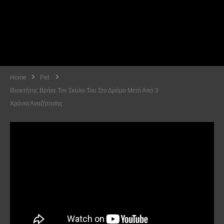
Home
Pet
Ιδιοκτήτης Βρήκε Τον Σκύλο Του Στο Δρόμο Μετά Από 3
Χρόνια Αναζήτησης