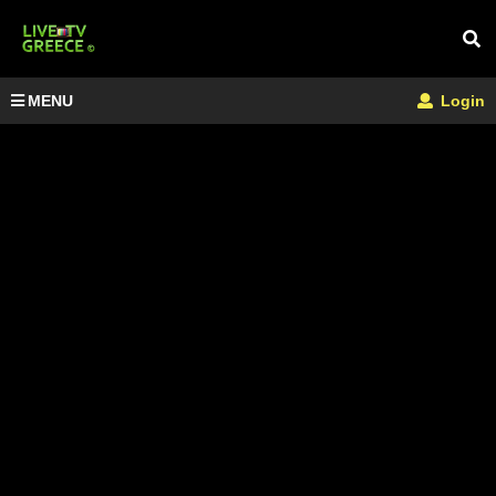
MENU
Login