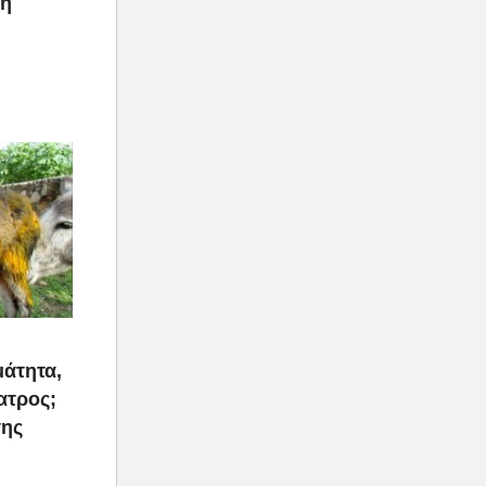
ρη
μάτητα,
ατρος;
της