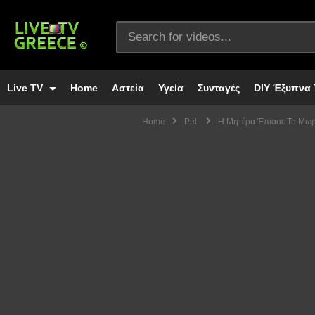
Live TV
Home
Αστεία
Υγεία
Συνταγές
DIY Έξυπνα 
Home
Pet
Η Μητέρα Έπιασε Το Μωρό