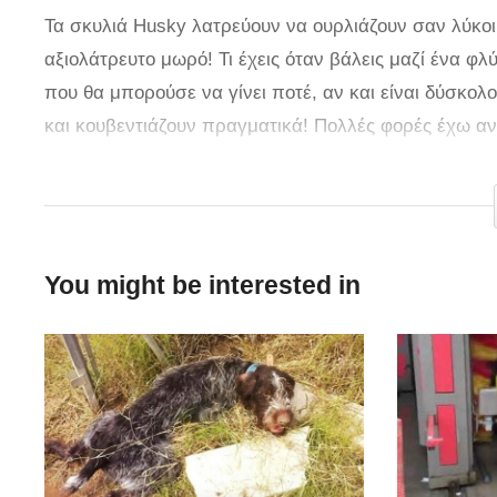
Τα σκυλιά Husky λατρεύουν να ουρλιάζουν σαν λύκοι 
αξιολάτρευτο μωρό! Τι έχεις όταν βάλεις μαζί ένα φ
που θα μπορούσε να γίνει ποτέ, αν και είναι δύσκολο ν
και κουβεντιάζουν πραγματικά! Πολλές φορές έχω α
ή ουρλιάζουν έτσι. Μήπως γαβγίζουν διαφορετικά ότ
με εμάς όταν δεν δείχνουμε να τα καταλαβαίνουμε; Αυ
Πηγή
You might be interested in