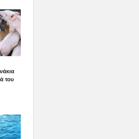
υνάκια
ιά του