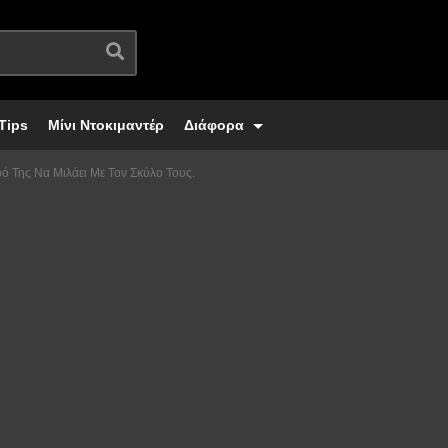
Tips
Μίνι Ντοκιμαντέρ
Διάφορα
 Της Να Μιλάει Με Τον Σκύλο Τους.