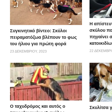
Η απίστευ
σκύλου π
Συγκινητικό βίντεο: Σκύλοι
πηγαίνει 
πειραματόζωα βλέπουν το φως
κατοικιδίω
του ήλιου για πρώτη φορά
22 ΔΕΚΕΜΒΡΊ
23 ΔΕΚΕΜΒΡΊΟΥ, 2023
Ο ταχυδρόμος και αυτός ο
Σκυλίτσα 