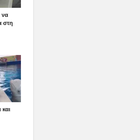
 να
α στη
 και