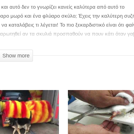
και αυτό δεν το γνωρίζει κανείς καλύτερα από αυτό το
λύαρο μωρό και ένα φλύαρο σκύλο; Έχεις την καλύτερη συζ
α καταλάβεις τι λέγεται! Το πιο ξεκαρδιστικό είναι ότι φαί
ναρωτηθεί αν τα σκυλιά προσπαθούν να πουν κάτι όταν γα
αν θέλουν να πουν διαφορετικά πράγματα; Απογοητεύονται
τό το Husky σίγουρα κάτι θέλει να πει. Μακάρι να ήξερα τ
Show more