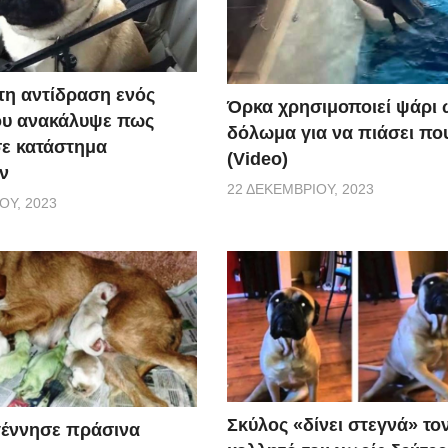
τη αντίδραση ενός
Όρκα χρησιμοποιεί ψάρι 
ου ανακάλυψε πως
δόλωμα για να πιάσει που
σε κατάστημα
(Video)
ν
22 ΔΕΚΕΜΒΡΊΟΥ, 2023
ΟΥ, 2023
Σκύλος «δίνει στεγνά» το
γέννησε πράσινα