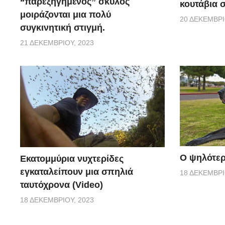
“παρεξηγημένος” σκύλος
κουτάβια σ
μοιράζονται μια πολύ
20 ΔΕΚΕΜΒΡΊ
συγκινητική στιγμή.
21 ΔΕΚΕΜΒΡΊΟΥ, 2023
Ο ψηλότερ
Εκατομμύρια νυχτερίδες
εγκαταλείπουν μια σπηλιά
18 ΔΕΚΕΜΒΡΊ
ταυτόχρονα (Video)
18 ΔΕΚΕΜΒΡΊΟΥ, 2023