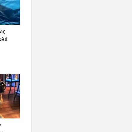
ως
λί!
ν