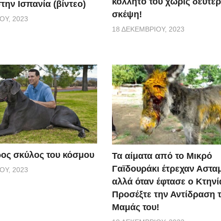
κολλητό του χωρίς δεύτε
την Ισπανία (βίντεο)
σκέψη!
ΟΥ, 2023
18 ΔΕΚΕΜΒΡΊΟΥ, 2023
ος σκύλος του κόσμου
Τα αίματα από το Μικρό
Γαϊδουράκι έτρεχαν Αστα
ΟΥ, 2023
αλλά όταν έφτασε ο Κτηνί
Προσέξτε την Αντίδραση 
Μαμάς του!