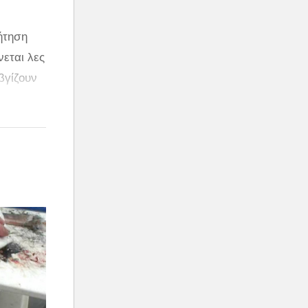
ήτηση
νεται λες
βγίζουν
 άραγε
ι!