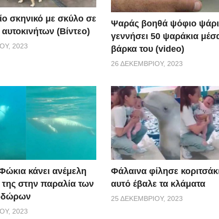
ίο σκηνικό με σκύλο σε
Ψαράς βοηθά ψόφιο ψάρι
 αυτοκινήτων (Βίντεο)
γεννήσει 50 ψαράκια μέσ
ΟΥ, 2023
βάρκα του (video)
26 ΔΕΚΕΜΒΡΊΟΥ, 2023
 Φώκια κάνει ανέμελη
Φάλαινα φίλησε κοριτσάκι
ς της στην παραλία των
αυτό έβαλε τα κλάματα
οδώρων
25 ΔΕΚΕΜΒΡΊΟΥ, 2023
ΟΥ, 2023