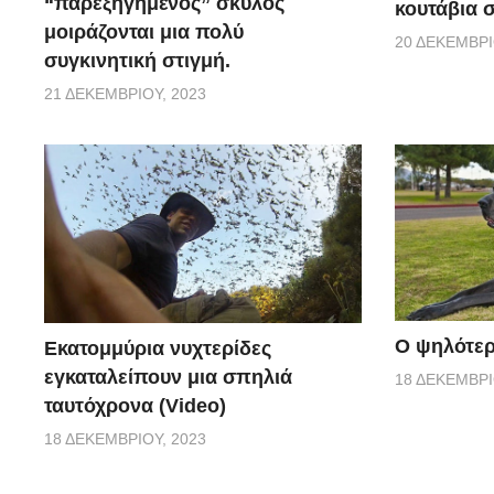
“παρεξηγημένος” σκύλος
κουτάβια σ
μοιράζονται μια πολύ
20 ΔΕΚΕΜΒΡΊ
συγκινητική στιγμή.
21 ΔΕΚΕΜΒΡΊΟΥ, 2023
Ο ψηλότερ
Εκατομμύρια νυχτερίδες
εγκαταλείπουν μια σπηλιά
18 ΔΕΚΕΜΒΡΊ
ταυτόχρονα (Video)
18 ΔΕΚΕΜΒΡΊΟΥ, 2023