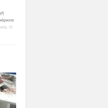
χή
ιάρκεια
οπίο. Ο
να
μέχρι το
πορεί να
ν