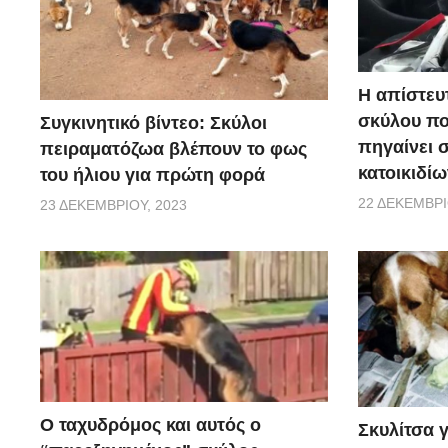
Η απίστευ
σκύλου π
Συγκινητικό βίντεο: Σκύλοι
πηγαίνει 
πειραματόζωα βλέπουν το φως
κατοικιδίω
του ήλιου για πρώτη φορά
22 ΔΕΚΕΜΒΡΊ
23 ΔΕΚΕΜΒΡΊΟΥ, 2023
Ο ταχυδρόμος και αυτός ο
Σκυλίτσα 