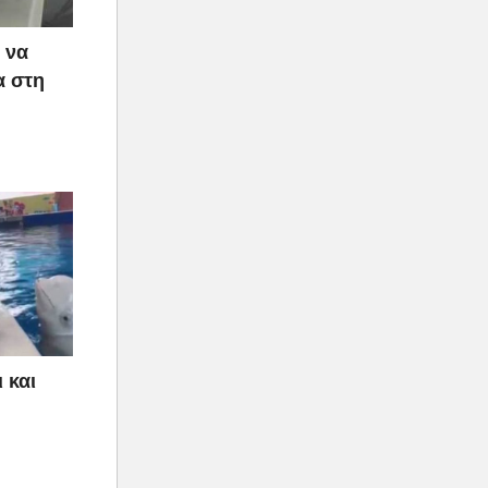
 να
α στη
 και