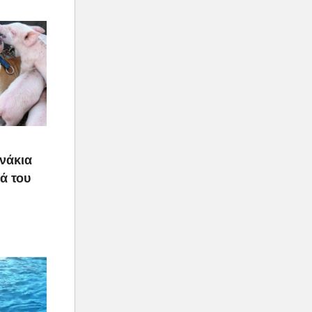
υνάκια
ιά του