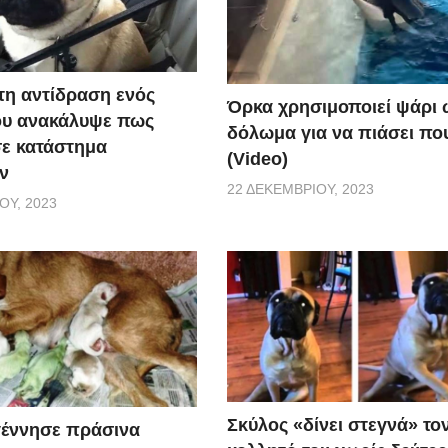
τη αντίδραση ενός
Όρκα χρησιμοποιεί ψάρι 
ου ανακάλυψε πως
δόλωμα για να πιάσει που
σε κατάστημα
(Video)
ν
22 ΔΕΚΕΜΒΡΊΟΥ, 2023
ΟΥ, 2023
Σκύλος «δίνει στεγνά» το
γέννησε πράσινα