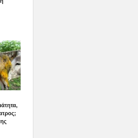
ρη
μάτητα,
ατρος;
της