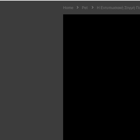
Home
Pet
Η Εντυπωσιακή Στιγμή Πο