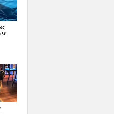
ως
λί!
ν