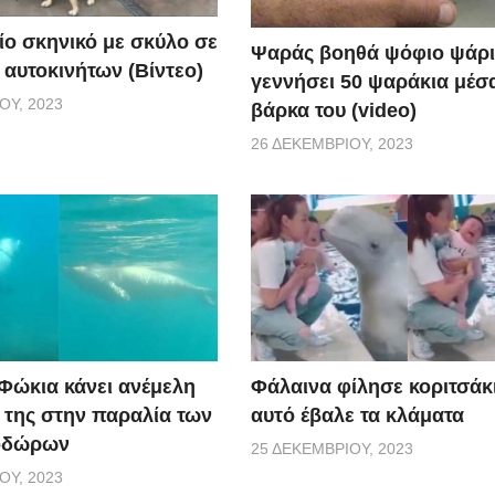
ίο σκηνικό με σκύλο σε
Ψαράς βοηθά ψόφιο ψάρι
 αυτοκινήτων (Βίντεο)
γεννήσει 50 ψαράκια μέσ
ΟΥ, 2023
βάρκα του (video)
26 ΔΕΚΕΜΒΡΊΟΥ, 2023
 Φώκια κάνει ανέμελη
Φάλαινα φίλησε κοριτσάκι
ς της στην παραλία των
αυτό έβαλε τα κλάματα
οδώρων
25 ΔΕΚΕΜΒΡΊΟΥ, 2023
ΟΥ, 2023