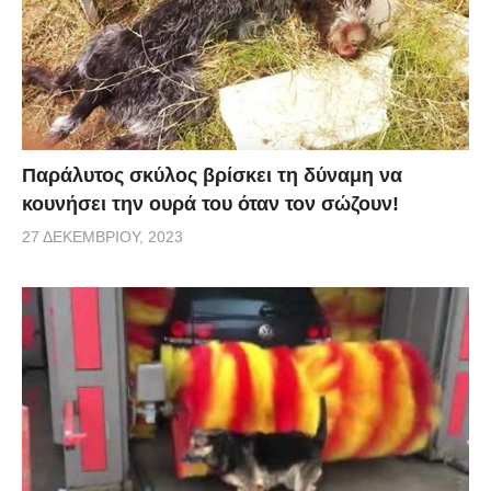
βρώμικο και υγρό περιβάλλον.
Οι δυο διασώστες έπρεπε να είναι πολύ προσεκτικοί,
καθώς η Adrienne (αυτό είναι το όνομα που της
έδωσαν), ζούσε σε ένα άθλιο περιβάλλον και ήταν
πολύ τρομαγμένη. Ακόμη και ο Eldad, ο οποίος είναι
Παράλυτος σκύλος βρίσκει τη δύναμη να
ένας πολύ έμπειρος διασώστης σκύλων, ήταν
κουνήσει την ουρά του όταν τον σώζουν!
διστακτικός. «Το παραδέχομαι, καθώς την πλησίαζα,
27 ΔΕΚΕΜΒΡΊΟΥ, 2023
αγχωνόμουν όλο και περισσότερο,» λέει. «Δεν είχα
δει ποτέ τη συμπεριφορά της και δεν ήξερα τι να
περιμένω.»
Οι δυο τους παρέμειναν ψύχραιμοι και σε
εγρήγορση, περπατώντας πολύ ήσυχα και
προσεκτικά από πίσω της για να μην την ξυπνήσουν
και την τρομάξουν. Μόλις κατάφεραν να περάσουν