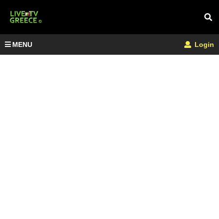
MENU
Login