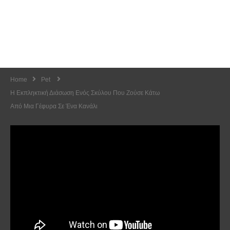
Home
Pet
Η Εκπληκτική Διάσωση Ενός Σκύλου Που Ζούσε Κάτω
Από Μια Γέφυρα Σε Ένα Κανάλι