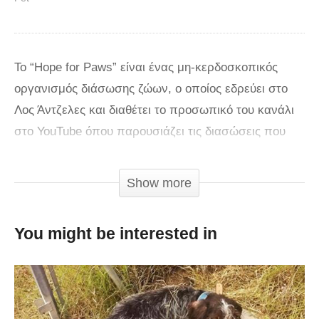
Το “Hope for Paws” είναι ένας μη-κερδοσκοπικός
οργανισμός διάσωσης ζώων, ο οποίος εδρεύει στο
Λος Άντζελες και διαθέτει το προσωπικό του κανάλι
στο YouTube όπου παρουσιάζει τις διασώσεις που
πραγματοποιεί.
Show more
Πριν από μερικές ημέρες έδωσαν στη δημοσιότητα
ένα εκπληκτικό βίντεο διάσωσης. Αυτή τη φορά
You might be interested in
δέχτηκαν μια κλήση από μια κυρία η όποια ζήτησε τη
βοήθεια τους καθώς ένας Γερμανικός Ποιμενικός είχε
βρει καταφύγιο σε ένα κανάλι. Ήταν μόνη της,
πεινασμένη και αναγκασμένη να κοιμάται σε ένα