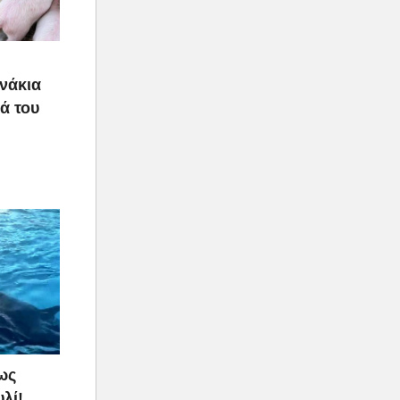
υνάκια
ιά του
ως
λί!