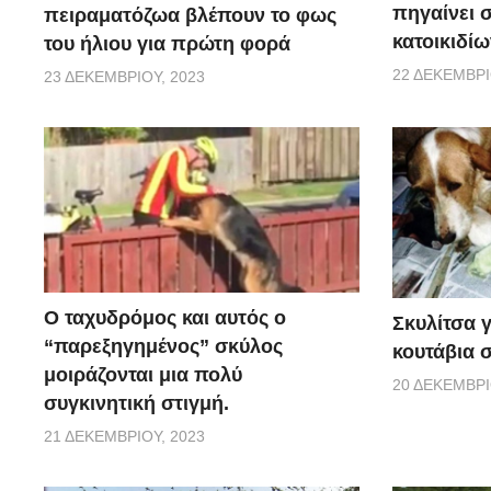
πηγαίνει 
πειραματόζωα βλέπουν το φως
κατοικιδίω
του ήλιου για πρώτη φορά
22 ΔΕΚΕΜΒΡΊ
23 ΔΕΚΕΜΒΡΊΟΥ, 2023
Ο ταχυδρόμος και αυτός ο
Σκυλίτσα 
“παρεξηγημένος” σκύλος
κουτάβια σ
μοιράζονται μια πολύ
20 ΔΕΚΕΜΒΡΊ
συγκινητική στιγμή.
21 ΔΕΚΕΜΒΡΊΟΥ, 2023