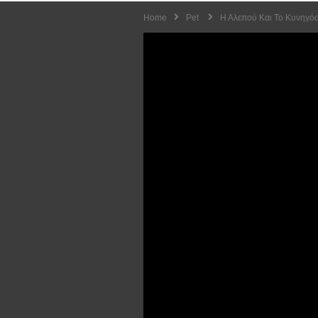
Home
Pet
Η Αλεπού Και Το Κυνηγόσ