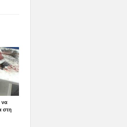
δίδυμο.
 να
α στη