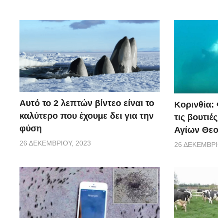
Αυτό το 2 λεπτών βίντεο είναι το
Κορινθία:
καλύτερο που έχουμε δει για την
τις βουτιέ
φύση
Αγίων Θε
26 ΔΕΚΕΜΒΡΊΟΥ, 2023
26 ΔΕΚΕΜΒΡΊ