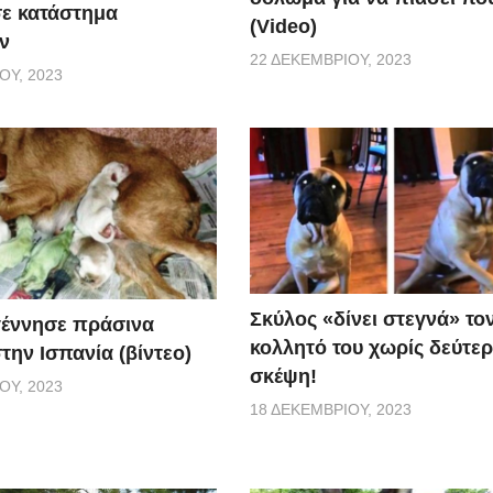
σε κατάστημα
(Video)
ν
22 ΔΕΚΕΜΒΡΊΟΥ, 2023
ΟΥ, 2023
Σκύλος «δίνει στεγνά» το
γέννησε πράσινα
κολλητό του χωρίς δεύτε
την Ισπανία (βίντεο)
σκέψη!
ΟΥ, 2023
18 ΔΕΚΕΜΒΡΊΟΥ, 2023