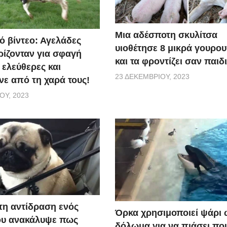
Μια αδέσποτη σκυλίτσα
ό βίντεο: Αγελάδες
υιοθέτησε 8 μικρά γουρο
ίζονταν για σφαγή
και τα φροντίζει σαν παιδ
 ελεύθερες και
23 ΔΕΚΕΜΒΡΊΟΥ, 2023
ε από τη χαρά τους!
ΟΥ, 2023
τη αντίδραση ενός
Όρκα χρησιμοποιεί ψάρι 
ου ανακάλυψε πως
δόλωμα για να πιάσει που