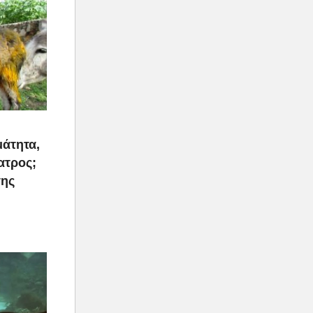
μάτητα,
ατρος;
της