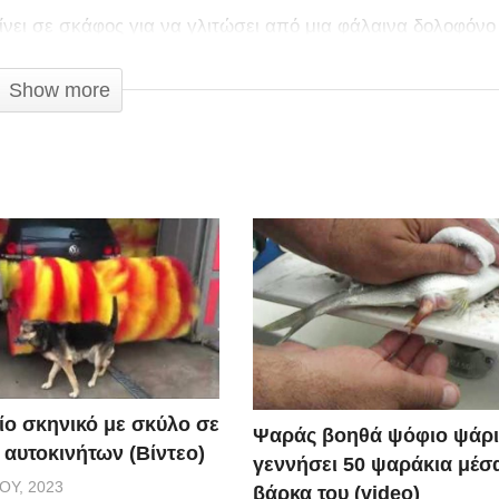
ίνει σε σκάφος για να γλιτώσει από μια φάλαινα δολοφόνο
τέγραψε ο ξεναγός John Dornellas στο Halibut Cove της Αλάσ
Show more
ίο σκηνικό με σκύλο σε
Ψαράς βοηθά ψόφιο ψάρι
 αυτοκινήτων (Βίντεο)
γεννήσει 50 ψαράκια μέσ
ΟΥ, 2023
βάρκα του (video)