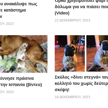
Όρκα χρησιμοποιεί ψάρι 
ου ανακάλυψε πως
δόλωμα για να πιάσει που
σε κατάστημα
(Video)
ν
22 ΔΕΚΕΜΒΡΊΟΥ, 2023
ΟΥ, 2023
Σκύλος «δίνει στεγνά» το
γέννησε πράσινα
κολλητό του χωρίς δεύτε
την Ισπανία (βίντεο)
σκέψη!
ΟΥ, 2023
18 ΔΕΚΕΜΒΡΊΟΥ, 2023