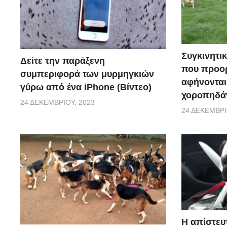
Συγκινητικ
Δείτε την παράξενη
που προορ
συμπεριφορά των μυρμηγκιών
αφήνονται
γύρω από ένα iPhone (Βίντεο)
χοροπηδάν
24 ΔΕΚΕΜΒΡΊΟΥ, 2023
24 ΔΕΚΕΜΒΡΊ
Η απίστευ