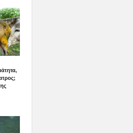
μάτητα,
ατρος;
της