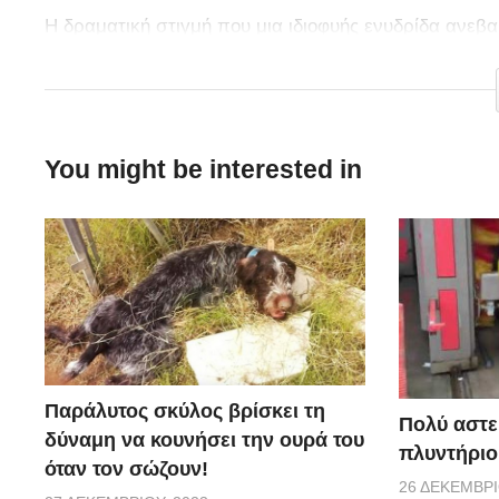
Η δραματική στιγμή που μια ιδιοφυής ενυδρίδα ανεβα
καταδίωκε, έχει γίνει viral. Το εκπληκτικό βίντεο κα
You might be interested in
Παράλυτος σκύλος βρίσκει τη
Πολύ αστε
δύναμη να κουνήσει την ουρά του
πλυντήριο
όταν τον σώζουν!
26 ΔΕΚΕΜΒΡΊ