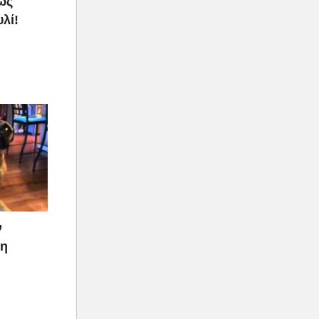
ως
λί!
ν
ρη