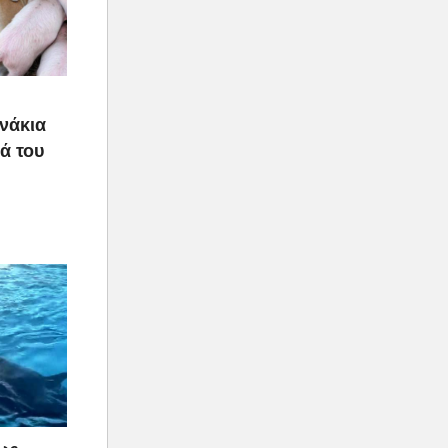
υνάκια
ιά του