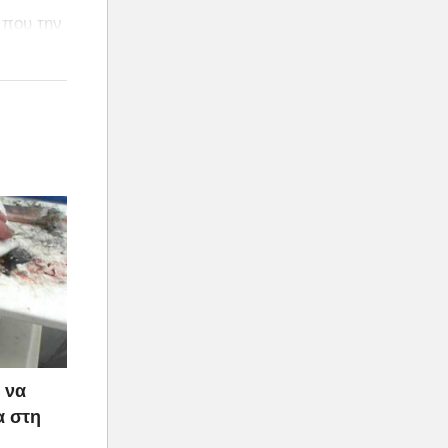
 που την
κας.
 να
α στη