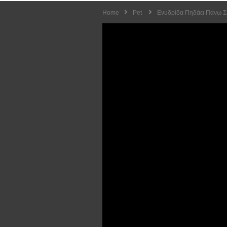
Home
Pet
Ενυδρίδα Πηδάει Πάνω Σε