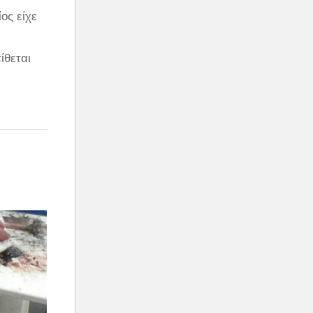
ος είχε
ίθεται
θεί να
ng Mai,
 YouTube