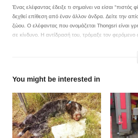
Ένας ελέφαντας έδειξε τι σημαίνει να είσαι “πιστός φ
δεχθεί επίθεση από έναν άλλον άνδρα. Δείτε την α
ζώου. Ο ελέφαντας που ονομάζεται Thongsri είναι γρή
σε κίνδυνο. Η αντίδρασή του, τρόμαξε τον φερόμενο
Στις εικόνες του βίντεο στο YouTube δείχνει ότι ο ελ
αποτρέψει κάποιον άλλο που έρχεται κοντά του και π
μια πόλη που είναι στην Βόρεια Ταϊλάνδη. Το βίντεο έχ
You might be interested in
Viralhog στις. Δημοσιεύθηκε στις 7 Οκτωβρίου και έ