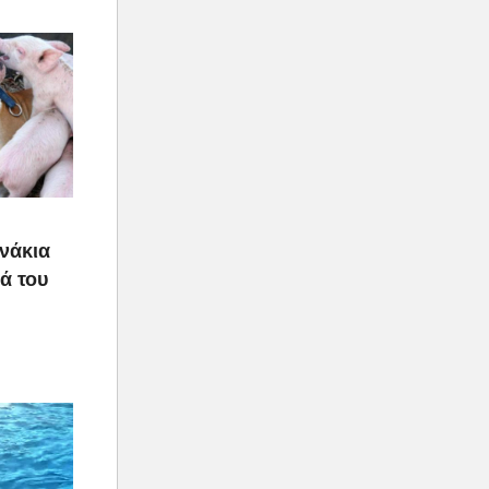
υνάκια
ιά του