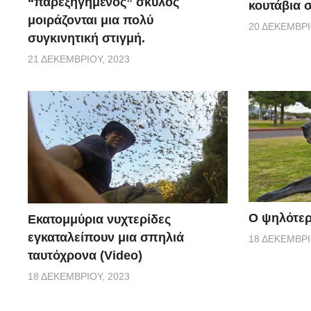
“παρεξηγημένος” σκύλος
κουτάβια σ
μοιράζονται μια πολύ
20 ΔΕΚΕΜΒΡΊ
συγκινητική στιγμή.
21 ΔΕΚΕΜΒΡΊΟΥ, 2023
Ο ψηλότερ
Εκατομμύρια νυχτερίδες
εγκαταλείπουν μια σπηλιά
18 ΔΕΚΕΜΒΡΊ
ταυτόχρονα (Video)
18 ΔΕΚΕΜΒΡΊΟΥ, 2023