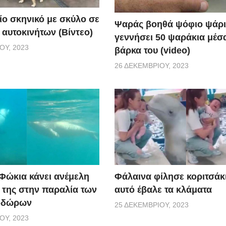
ίο σκηνικό με σκύλο σε
Ψαράς βοηθά ψόφιο ψάρι
 αυτοκινήτων (Βίντεο)
γεννήσει 50 ψαράκια μέσ
ΟΥ, 2023
βάρκα του (video)
26 ΔΕΚΕΜΒΡΊΟΥ, 2023
 Φώκια κάνει ανέμελη
Φάλαινα φίλησε κοριτσάκι
ς της στην παραλία των
αυτό έβαλε τα κλάματα
οδώρων
25 ΔΕΚΕΜΒΡΊΟΥ, 2023
ΟΥ, 2023