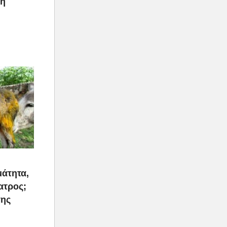
ρη
μάτητα,
ατρος;
της