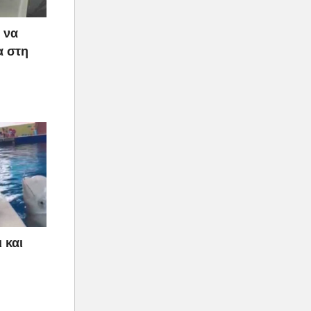
 να
α στη
 και