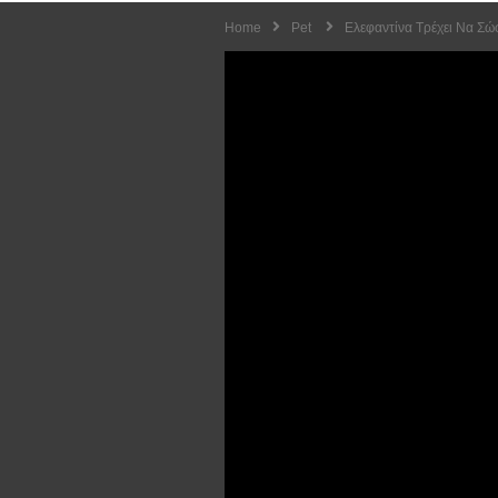
Home
Pet
Ελεφαντίνα Τρέχει Να Σώσ