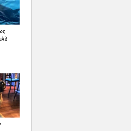
ως
λί!
ν