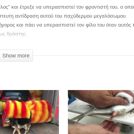
ίλος” και έτρεξε να υπερασπιστεί τον φροντιστή του, ο οποί
πίστευτη αντίδραση αυτού του παχύδερμου μεγαλόσωμου
γορος και πάει να υπερασπιστεί τον φίλο του όταν αυτός τ
 ως δράστης.
έφαντας είναι κοντά στο άτομο που το φροντίζει και προσπα
Show more
άει να τον βλάψει. Το γεγονός αυτό καταγράφεται στο Chia
ει γίνει viral στα social media και είναι από το κανάλι του
χει ήδη πάνω από μισό εκατομμύριο προβολές.