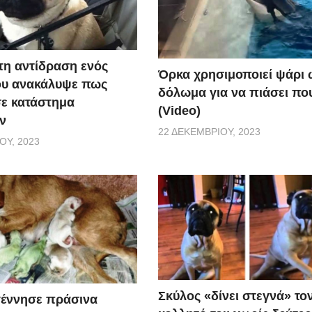
τη αντίδραση ενός
Όρκα χρησιμοποιεί ψάρι 
ου ανακάλυψε πως
δόλωμα για να πιάσει που
σε κατάστημα
(Video)
ν
22 ΔΕΚΕΜΒΡΊΟΥ, 2023
ΟΥ, 2023
Σκύλος «δίνει στεγνά» το
γέννησε πράσινα