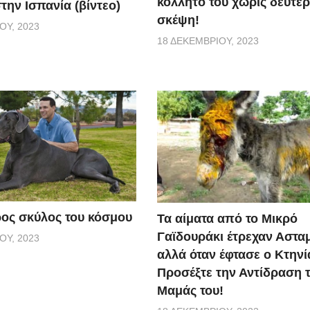
κολλητό του χωρίς δεύτε
την Ισπανία (βίντεο)
σκέψη!
ΟΥ, 2023
18 ΔΕΚΕΜΒΡΊΟΥ, 2023
ος σκύλος του κόσμου
Τα αίματα από το Μικρό
Γαϊδουράκι έτρεχαν Αστα
ΟΥ, 2023
αλλά όταν έφτασε ο Κτηνί
Προσέξτε την Αντίδραση 
Μαμάς του!