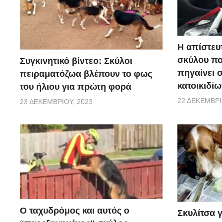
Η απίστευ
σκύλου π
Συγκινητικό βίντεο: Σκύλοι
πηγαίνει 
πειραματόζωα βλέπουν το φως
κατοικιδίω
του ήλιου για πρώτη φορά
22 ΔΕΚΕΜΒΡΊ
23 ΔΕΚΕΜΒΡΊΟΥ, 2023
Ο ταχυδρόμος και αυτός ο
Σκυλίτσα 