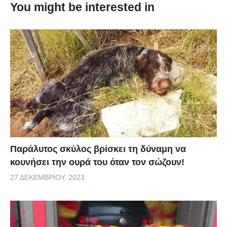
You might be interested in
οικοσύστημα του πάρκου μεταμορφώθηκε σε σημείο
που άλλαξαν ακόμα και τα ποτάμια. Πώς γίνεται να
συνέβη αυτό; Δείτε το βίντεο και θαυμάστε τον
απίθανο τρόπο με τον οποίο λειτουργεί η φύση! Οι
σκέψεις σας;
Credit:
weloveanimals.me
Παράλυτος σκύλος βρίσκει τη δύναμη να
κουνήσει την ουρά του όταν τον σώζουν!
27 ΔΕΚΕΜΒΡΊΟΥ, 2023