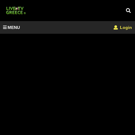
MENU
Login