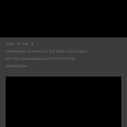
Home
Pet
Ελευθέρωσαν 14 Λύκους Σε Ένα Πάρκο. Κανείς Όμως
Δεν Ήταν Προετοιμασμένος Για ΑΥΤΟ Που Θα
Ακολουθούσε…