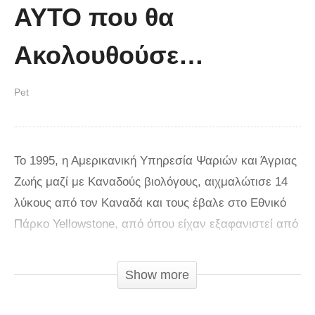
ΑΥΤΟ που θα
Ακολουθούσε…
Pet
Το 1995, η Αμερικανική Υπηρεσία Ψαριών και Άγριας
Ζωής μαζί με Καναδούς βιολόγους, αιχμαλώτισε 14
λύκους από τον Καναδά και τους έβαλε στο Εθνικό
Πάρκο Yellowstone, από όπου είχαν εξαφανιστεί από
το 1926. Μέσα στα επόμενα χρόνια, ο αριθμός των
λύκων αυξήθηκε, αλλά αυτή ήταν η μικρότερη από τις
Show more
αλλαγές που παρατηρήθηκαν. Η επίδραση ήταν πιο
εντυπωσιακή από ότι περίμενε κανείς. Ολόκληρο το