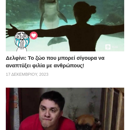
Δελφίνι: Το ζώο που μπορεί σίγουρα να
αναπτύξει φιλία με ανθρώπους!
17 ΔΕΚΕΜΒΡΊΟΥ, 2023