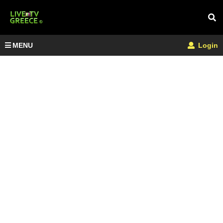
MENU
Login