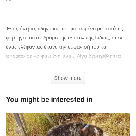
Ένας άντρας οδηγούσε το -φορτωμένο με πατάτες-
φορτηγό του σε δρόμο της ανατολικής Ινδίας, όταν
ένας ελέφαντας έκανε την εμφάνισή του και
αποφάσισε να φάει ένα σνακ. Λίγα δευτερόλεπτα
αργότερα, είχε βάλει την προβοσκίδα του στο
φορτηγό και καταβρόχθιζε τις πατάτες. Αν και
Show more
περαστικοί προσπάθησαν να τον σταματήσουν,
φωνάζοντας και χρησιμοποιώντας διάφορες άλλες
You might be interested in
τακτικές, ο ελέφαντας έμοιαζε να νοιάζεται
περισσότερο για το φαγητό, παρά για το τι έκανε ο
κόσμος.