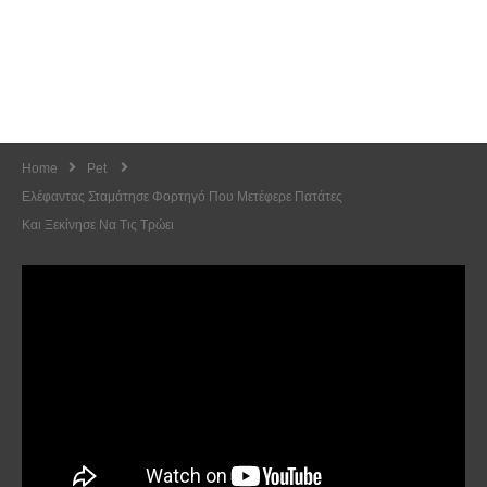
Home
Pet
Ελέφαντας Σταμάτησε Φορτηγό Που Μετέφερε Πατάτες
Και Ξεκίνησε Να Τις Τρώει