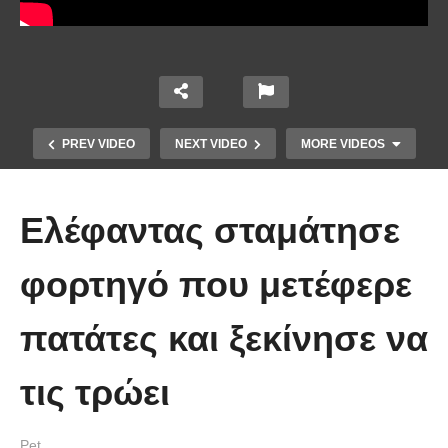
PREV VIDEO
NEXT VIDEO
MORE VIDEOS
Ελέφαντας σταμάτησε
φορτηγό που μετέφερε
πατάτες και ξεκίνησε να
Έπιασε το μεγαλύτερο πιράνχα
τις τρώει
στον κόσμο!! (Video)
Pet