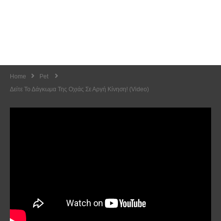
Home
Pet
Δείτε Το Δάγκωμα Της Οχιάς Σε Αργή Κίνηση! (Video)