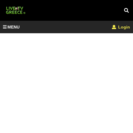
MENU
Login